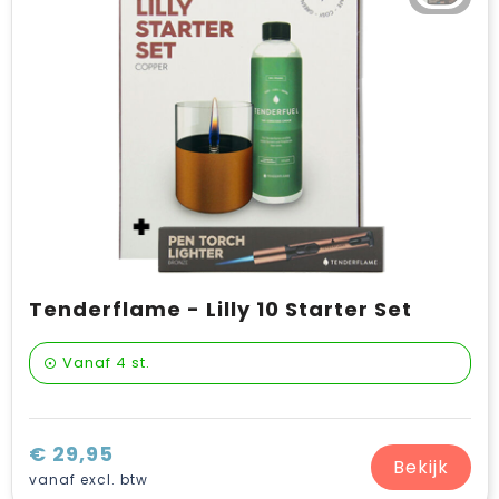
Verzorging & welness
Pasen
Onderweg
Sinterklaas artikelen
Valentijn
Wijn, bier en proeverij
Zomerpakketten
Tenderflame - Lilly 10 Starter Set
Vanaf
4 st.
€ 29,95
Bekijk
vanaf excl. btw