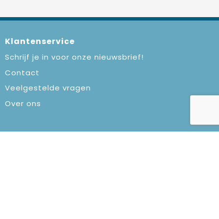
Klantenservice
Schrijf je in voor onze nieuwsbrief!
Contact
Veelgestelde vragen
Over ons
Veilig winkelen
Algemene voorwaarden
Privacyverklaring
Cookiebeleid
Klachtenprocedure