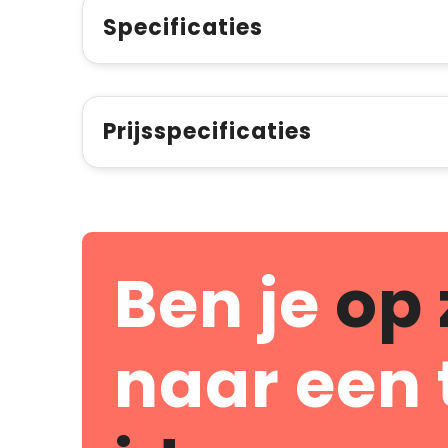
Specificaties
Prijsspecificaties
Ben je
op 
naar een 