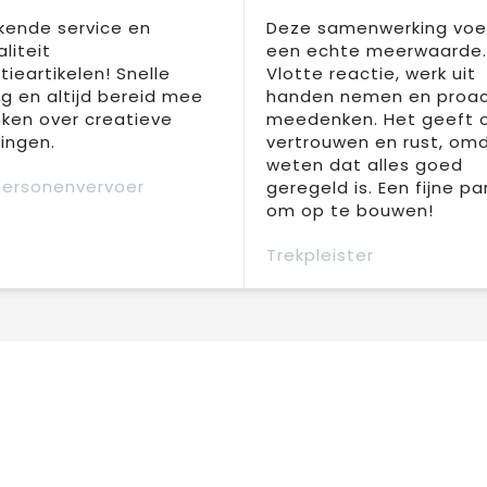
kende service en
Deze samenwerking voel
liteit
een echte meerwaarde.
ieartikelen! Snelle
Vlotte reactie, werk uit
ng en altijd bereid mee
handen nemen en proac
ken over creatieve
meedenken. Het geeft 
ingen.
vertrouwen en rust, om
weten dat alles goed
Personenvervoer
geregeld is. Een fijne pa
om op te bouwen!
Trekpleister