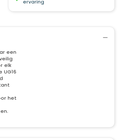
ervaring
aar een
eilig
r elk
De UG16
ed
kant
oor het
gen.