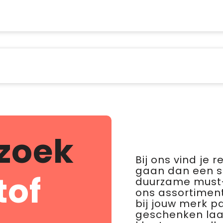
zoek
Bij ons vind je 
gaan dan een 
tof
duurzame must-
ons assortiment
bij jouw merk p
geschenken laat 