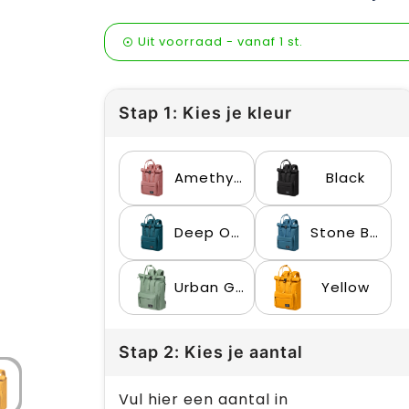
Uit voorraad -
vanaf
1 st.
Stap 1: Kies je kleur
Amethyst
Black
Deep Ocean
Stone Blue
Urban Green
Yellow
Stap 2: Kies je aantal
Vul hier een aantal in