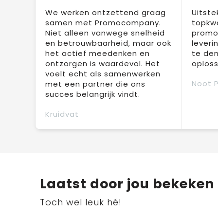
We werken ontzettend graag
Uitste
samen met Promocompany.
topkwa
Niet alleen vanwege snelheid
promot
en betrouwbaarheid, maar ook
leveri
het actief meedenken en
te den
ontzorgen is waardevol. Het
oploss
voelt echt als samenwerken
Noot 
met een partner die ons
succes belangrijk vindt.
Kruidvat
Laatst door jou bekeken
Toch wel leuk hé!