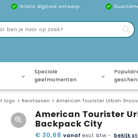
Gratis digitaal ontwerp
Duurzam
Speciale
Populair
geefmomenten
geschen
t logo
Reistassen
American Tourister Urban Groov
American Tourister U
Backpack City
€ 30,68
vanaf
excl. btw -
bekijk st