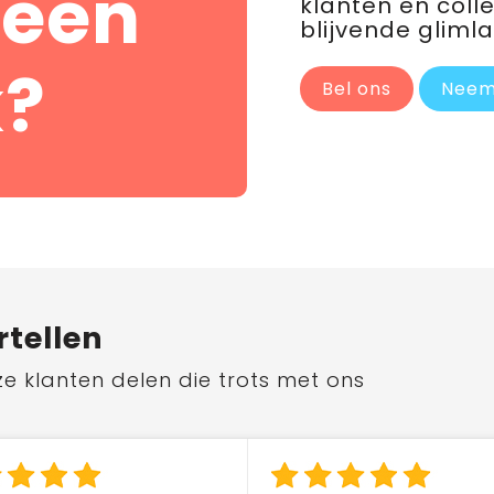
 een
klanten en coll
blijvende glimla
?
Bel ons
Neem
rtellen
ze klanten delen die trots met ons