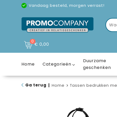
Vandaag besteld, morgen verrast!
Uitstekende reviews
(4,6/5)
0
€ 0,00
Duurzame
Home
Categorieën
geschenken
Ga terug
|
Home
Tassen bedrukken me