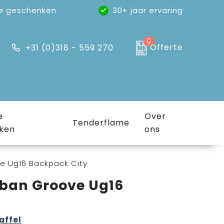
e geschenken
30+ jaar ervaring
0
Offerte
+31 (0)318 - 559 270
e
Over
Tenderflame
ken
ons
e Ug16 Backpack City
rban Groove Ug16
affel