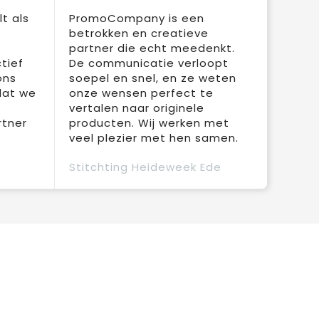
t als
PromoCompany is een
betrokken en creatieve
partner die echt meedenkt.
tief
De communicatie verloopt
ons
soepel en snel, en ze weten
dat we
onze wensen perfect te
vertalen naar originele
rtner
producten. Wij werken met
veel plezier met hen samen.
Stitchting Heideweek Ede