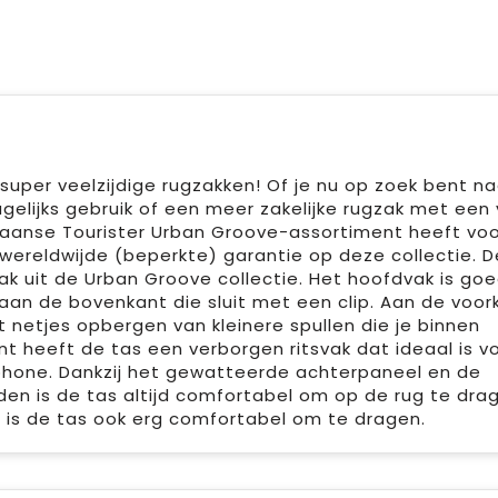
super veelzijdige rugzakken! Of je nu op zoek bent n
elijks gebruik of een meer zakelijke rugzak met een v
aanse Tourister Urban Groove-assortiment heeft voo
r wereldwijde (beperkte) garantie op deze collectie. 
k uit de Urban Groove collectie. Het hoofdvak is go
 aan de bovenkant die sluit met een clip. Aan de voor
t netjes opbergen van kleinere spullen die je binnen
t heeft de tas een verborgen ritsvak dat ideaal is v
hone. Dankzij het gewatteerde achterpaneel en de
n is de tas altijd comfortabel om op de rug te dra
 is de tas ook erg comfortabel om te dragen.