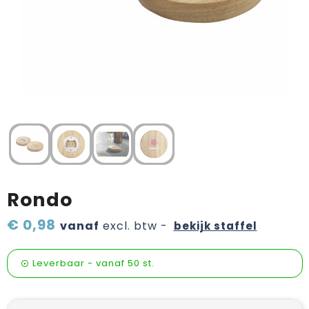
Verzorging & welness
Pasen
Onderweg
Sinterklaas artikelen
Valentijn
Wijn, bier en proeverij
Zomerpakketten
Rondo
€ 0,98
vanaf
excl. btw -
bekijk staffel
Leverbaar
-
vanaf
50 st.