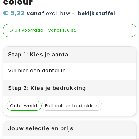
colour
Verzorging & welness
Pasen
€ 5,22
vanaf
excl. btw -
bekijk staffel
Onderweg
Sinterklaas artikelen
Uit voorraad -
vanaf
100 st.
Valentijn
Wijn, bier en proeverij
Stap 1: Kies je aantal
Zomerpakketten
Vul hier een aantal in
Stap 2: Kies je bedrukking
Onbewerkt
Full colour
Jouw selectie en prijs