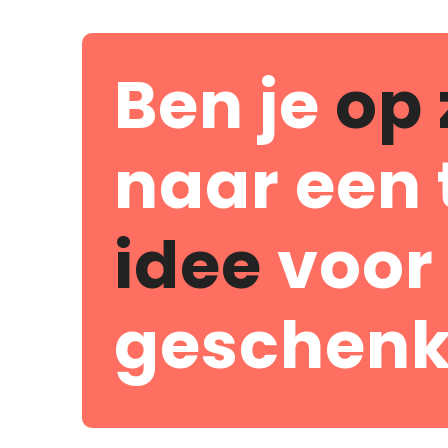
Ben je
op 
naar een 
idee
voor
geschenk