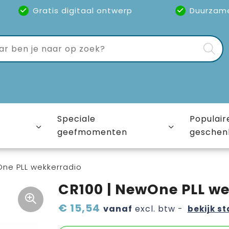
Gratis digitaal ontwerp
Duurzam
Speciale
Populair
geefmomenten
geschen
One PLL wekkerradio
CR100 | NewOne PLL w
€ 15,54
vanaf
excl. btw -
bekijk st