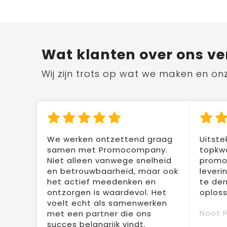
Wat klanten over ons ve
Wij zijn trots op wat we maken en on
We werken ontzettend graag
Uitste
samen met Promocompany.
topkwa
Niet alleen vanwege snelheid
promot
en betrouwbaarheid, maar ook
leveri
het actief meedenken en
te den
ontzorgen is waardevol. Het
oploss
voelt echt als samenwerken
Noot 
met een partner die ons
succes belangrijk vindt.