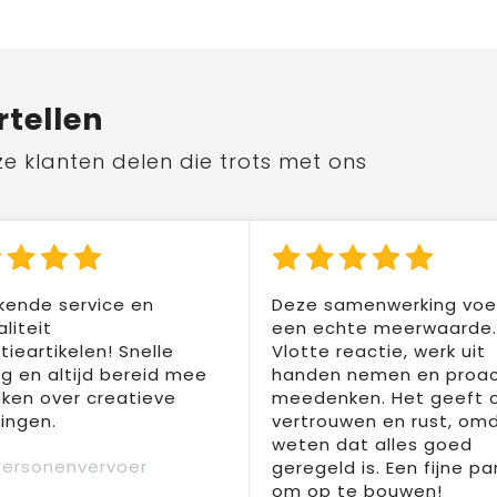
rtellen
ze klanten delen die trots met ons
kende service en
Deze samenwerking voel
liteit
een echte meerwaarde.
ieartikelen! Snelle
Vlotte reactie, werk uit
ng en altijd bereid mee
handen nemen en proac
ken over creatieve
meedenken. Het geeft 
ingen.
vertrouwen en rust, om
weten dat alles goed
Personenvervoer
geregeld is. Een fijne pa
om op te bouwen!