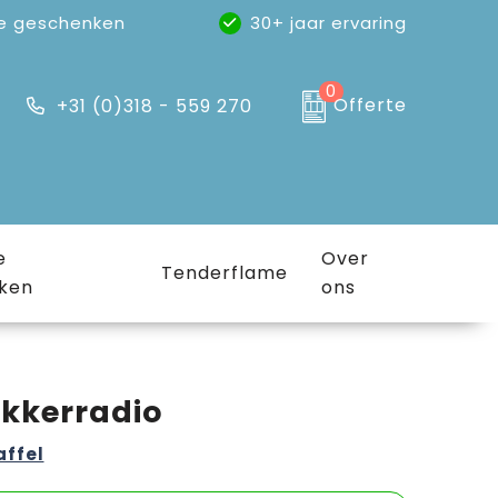
e geschenken
30+ jaar ervaring
0
Offerte
+31 (0)318 - 559 270
e
Over
Tenderflame
ken
ons
ekkerradio
affel