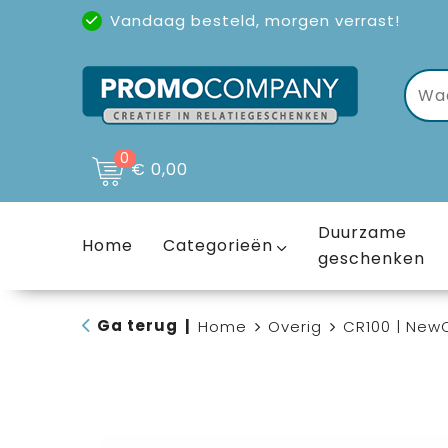
Vandaag besteld, morgen verrast!
Uitstekende reviews
(4,6/5)
0
€ 0,00
Duurzame
Home
Categorieën
geschenken
Ga terug
|
Home
Overig
CR100 | New