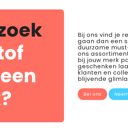
zoek
Bij ons vind je 
gaan dan een 
tof
duurzame must-
ons assortiment
bij jouw merk p
geschenken laat 
 een
klanten en coll
blijvende glimla
?
Bel ons
Neem