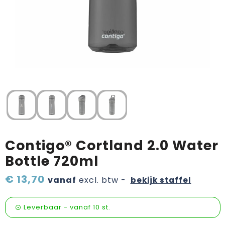
Verzorging & welness
Pasen
Onderweg
Sinterklaas artikelen
Valentijn
Wijn, bier en proeverij
Zomerpakketten
Contigo® Cortland 2.0 Water
Bottle 720ml
€ 13,70
vanaf
excl. btw -
bekijk staffel
Leverbaar
-
vanaf
10 st.