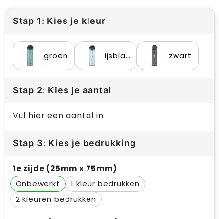
Stap 1: Kies je kleur
groen
ijsblauw
zwart
Stap 2: Kies je aantal
Vul hier een aantal in
Stap 3: Kies je bedrukking
1e zijde (25mm x 75mm)
Onbewerkt
1
2