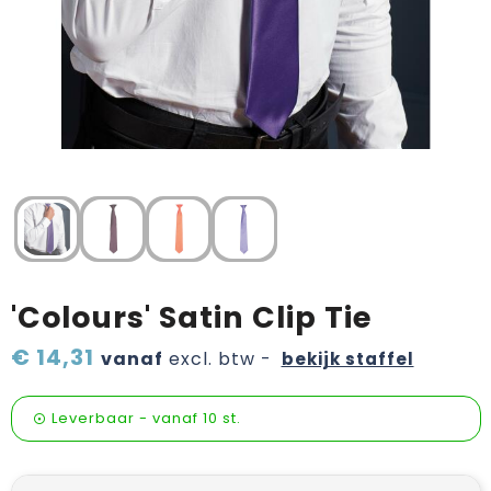
Verzorging & welness
Pasen
Onderweg
Sinterklaas artikelen
Valentijn
Wijn, bier en proeverij
Zomerpakketten
'Colours' Satin Clip Tie
€ 14,31
vanaf
excl. btw -
bekijk staffel
Leverbaar
-
vanaf
10 st.