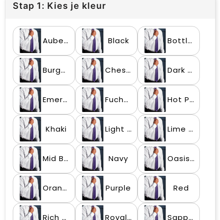
Stap 1: Kies je kleur
Aubergine
Black
Bottle Green
Burgundy
Chestnut
Dark Grey
Emerald
Fuchsia
Hot Pink
Khaki
Light Blue
Lime Green
Mid Blue
Navy
Oasis Green
Orange
Purple
Red
Rich Violet
Royal Blue
Sapphire Blue