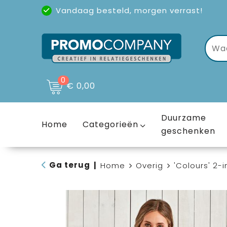
Vandaag besteld, morgen verrast!
Uitstekende reviews
(4,6/5)
0
€ 0,00
Duurzame
Home
Categorieën
geschenken
Ga terug
|
Home
Overig
'Colours' 2-i