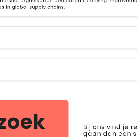
mbership organisation dedicated to driving improveme
s in global supply chains.
zoek
Bij ons vind je 
gaan dan een 