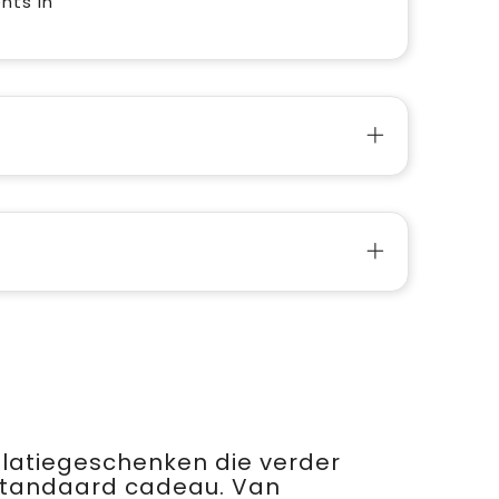
nts in
relatiegeschenken die verder
standaard cadeau. Van