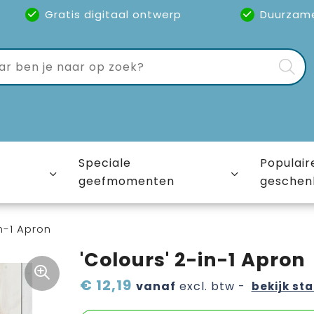
Gratis digitaal ontwerp
Duurzam
Speciale
Populair
geefmomenten
geschen
n-1 Apron
'Colours' 2-in-1 Apron
€ 12,19
vanaf
excl. btw -
bekijk sta