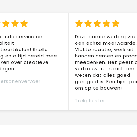
kende service en
Deze samenwerking voel
liteit
een echte meerwaarde.
ieartikelen! Snelle
Vlotte reactie, werk uit
ng en altijd bereid mee
handen nemen en proac
ken over creatieve
meedenken. Het geeft 
ingen.
vertrouwen en rust, om
weten dat alles goed
Personenvervoer
geregeld is. Een fijne pa
om op te bouwen!
Trekpleister