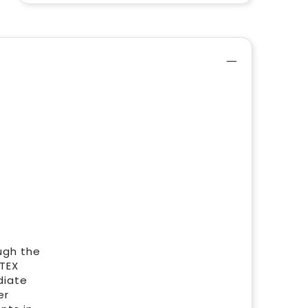
ugh the
-TEX
diate
er