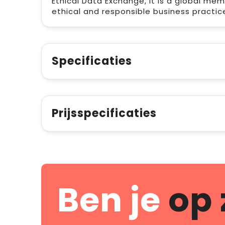
Ethical Data Exchange, it is a global me
ethical and responsible business practice
Specificaties
Prijsspecificaties
Ben je
op 