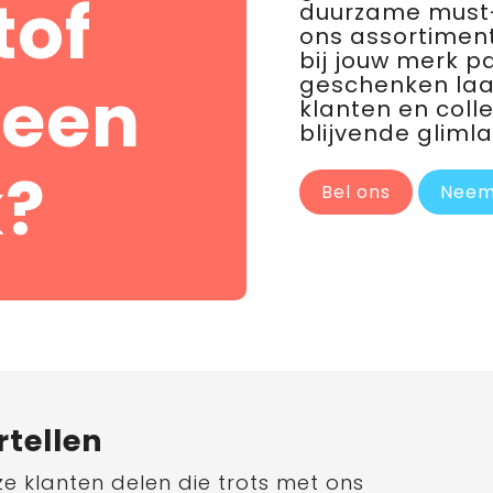
tof
duurzame must-
ons assortiment
bij jouw merk p
geschenken laat 
 een
klanten en coll
blijvende glimla
?
Bel ons
Neem
rtellen
ze klanten delen die trots met ons