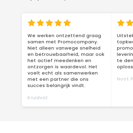
We werken ontzettend graag
Uitste
samen met Promocompany.
topkwa
Niet alleen vanwege snelheid
promot
en betrouwbaarheid, maar ook
leveri
het actief meedenken en
te den
ontzorgen is waardevol. Het
oploss
voelt echt als samenwerken
Noot 
met een partner die ons
succes belangrijk vindt.
Kruidvat