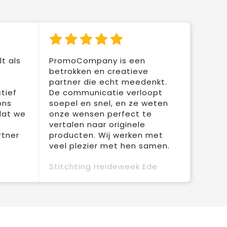
t als
PromoCompany is een
betrokken en creatieve
partner die echt meedenkt.
tief
De communicatie verloopt
ons
soepel en snel, en ze weten
dat we
onze wensen perfect te
vertalen naar originele
rtner
producten. Wij werken met
veel plezier met hen samen.
Stitchting Heideweek Ede