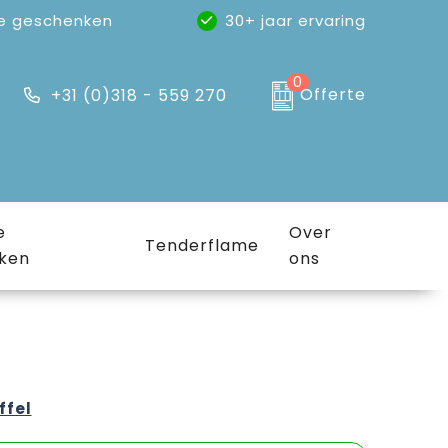
e geschenken
30+ jaar ervaring
0
Offerte
+31 (0)318 - 559 270
e
Over
Tenderflame
ken
ons
ffel