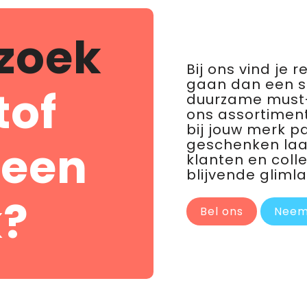
zoek
Bij ons vind je 
gaan dan een 
tof
duurzame must-
ons assortiment
bij jouw merk p
geschenken laat 
 een
klanten en coll
blijvende glimla
?
Bel ons
Neem