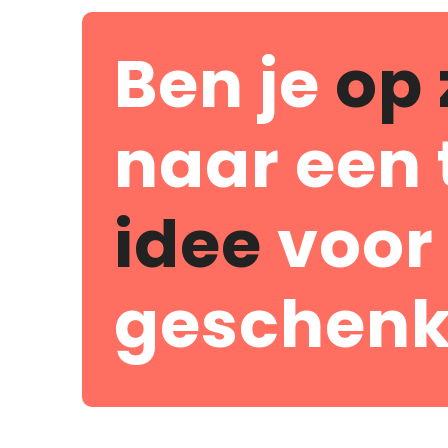
Ben je
op 
naar een 
idee
voor
geschenk