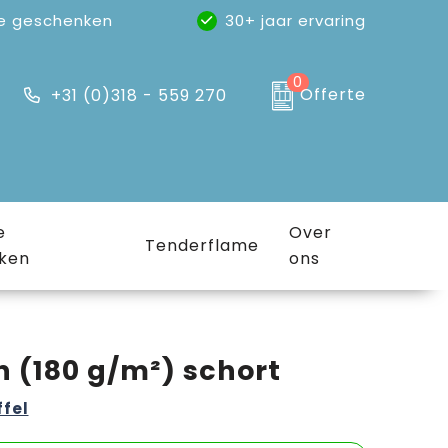
e geschenken
30+ jaar ervaring
0
Offerte
+31 (0)318 - 559 270
e
Over
Tenderflame
ken
ons
 (180 g/m²) schort
ffel