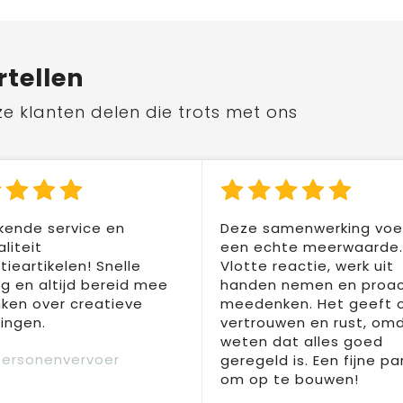
rtellen
ze klanten delen die trots met ons
kende service en
Deze samenwerking voel
liteit
een echte meerwaarde.
ieartikelen! Snelle
Vlotte reactie, werk uit
ng en altijd bereid mee
handen nemen en proac
ken over creatieve
meedenken. Het geeft 
ingen.
vertrouwen en rust, om
weten dat alles goed
Personenvervoer
geregeld is. Een fijne pa
om op te bouwen!