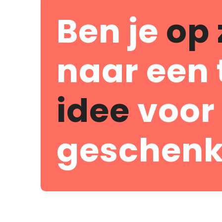
Ben je
op 
naar een 
idee
voor
geschenk