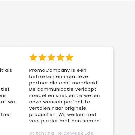
t als
PromoCompany is een
betrokken en creatieve
partner die echt meedenkt.
tief
De communicatie verloopt
ons
soepel en snel, en ze weten
dat we
onze wensen perfect te
vertalen naar originele
rtner
producten. Wij werken met
veel plezier met hen samen.
Stitchting Heideweek Ede