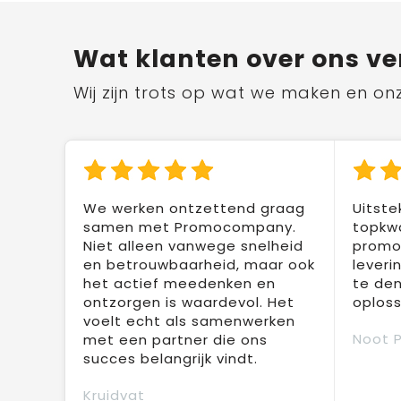
Wat klanten over ons ve
Wij zijn trots op wat we maken en on
We werken ontzettend graag
Uitste
samen met Promocompany.
topkwa
Niet alleen vanwege snelheid
promot
en betrouwbaarheid, maar ook
leveri
het actief meedenken en
te den
ontzorgen is waardevol. Het
oploss
voelt echt als samenwerken
Noot 
met een partner die ons
succes belangrijk vindt.
Kruidvat