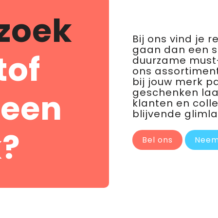
zoek
Bij ons vind je 
gaan dan een 
tof
duurzame must-
ons assortiment
bij jouw merk p
geschenken laat 
 een
klanten en coll
blijvende glimla
?
Bel ons
Neem