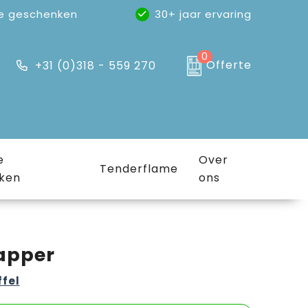
e geschenken
30+ jaar ervaring
0
Offerte
+31 (0)318 - 559 270
e
Over
Tenderflame
ken
ons
apper
ffel