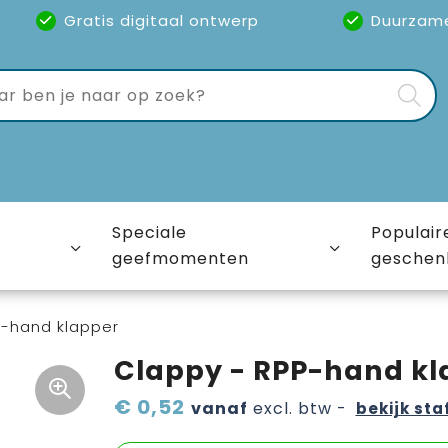
Gratis digitaal ontwerp
Duurzam
Speciale
Populair
geefmomenten
geschen
P-hand klapper
Clappy - RPP-hand kl
€ 0,52
vanaf
excl. btw -
bekijk sta