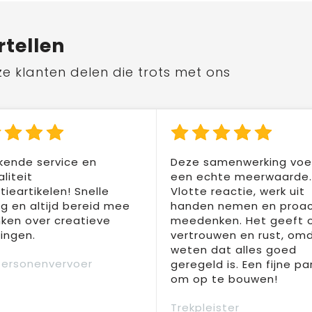
rtellen
ze klanten delen die trots met ons
kende service en
Deze samenwerking voel
liteit
een echte meerwaarde.
ieartikelen! Snelle
Vlotte reactie, werk uit
ng en altijd bereid mee
handen nemen en proac
ken over creatieve
meedenken. Het geeft 
ingen.
vertrouwen en rust, om
weten dat alles goed
Personenvervoer
geregeld is. Een fijne pa
om op te bouwen!
Trekpleister