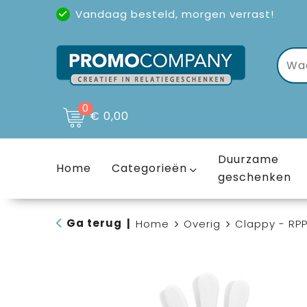
Vandaag besteld, morgen verrast!
Uitstekende reviews
(4,6/5)
0
€ 0,00
Duurzame
Home
Categorieën
geschenken
Ga terug
|
Home
Overig
Clappy - RP