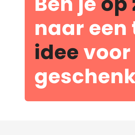
Ben je
op 
naar een 
idee
voor
geschenk