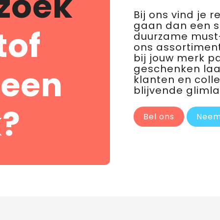
zoek
Bij ons vind je 
gaan dan een 
tof
duurzame must-
ons assortiment
bij jouw merk p
geschenken laat 
 een
klanten en coll
blijvende glimla
?
Bel ons
Neem