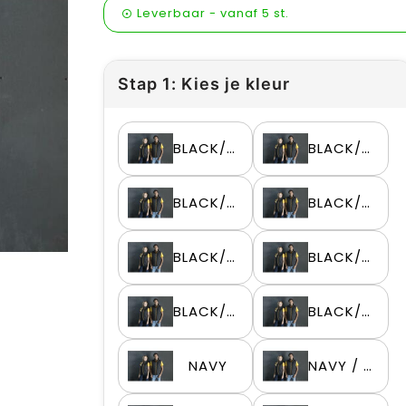
Leverbaar
-
vanaf
5 st.
Stap 1: Kies je kleur
BLACK/BLACK
BLACK/GOLD
BLACK/KELLY GREEN
BLACK/ORANGE
BLACK/RED
BLACK/ROYAL
BLACK/SILVER
BLACK/WHITE
NAVY
NAVY / GOLD