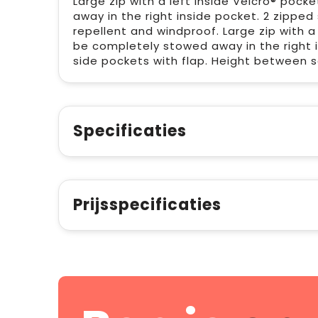
Large zip with a left inside Velcro® po
away in the right inside pocket. 2 zippe
repellent and windproof. Large zip with 
be completely stowed away in the right 
side pockets with flap. Height between 
Specificaties
Prijsspecificaties