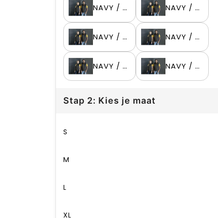
NAVY / KELLY GREEN
NAVY / ORANGE
NAVY / RED
NAVY / ROYAL
NAVY / SILVER
NAVY / WHITE
Stap 2: Kies je maat
S
M
L
XL