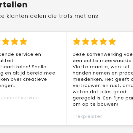
rtellen
ze klanten delen die trots met ons
kende service en
Deze samenwerking voel
liteit
een echte meerwaarde.
ieartikelen! Snelle
Vlotte reactie, werk uit
ng en altijd bereid mee
handen nemen en proac
ken over creatieve
meedenken. Het geeft 
ingen.
vertrouwen en rust, om
weten dat alles goed
Personenvervoer
geregeld is. Een fijne pa
om op te bouwen!
Trekpleister