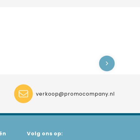
verkoop@promocompany.nl
ën
Volg ons op: