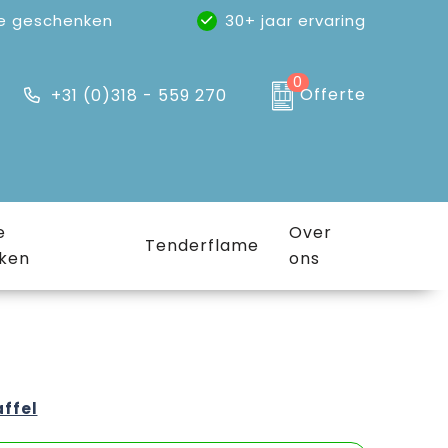
e geschenken
30+ jaar ervaring
0
Offerte
+31 (0)318 - 559 270
e
Over
Tenderflame
ken
ons
affel