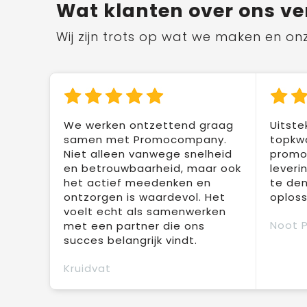
Wat klanten over ons ve
Wij zijn trots op wat we maken en on
We werken ontzettend graag
Uitste
samen met Promocompany.
topkwa
Niet alleen vanwege snelheid
promot
en betrouwbaarheid, maar ook
leveri
het actief meedenken en
te den
ontzorgen is waardevol. Het
oploss
voelt echt als samenwerken
Noot 
met een partner die ons
succes belangrijk vindt.
Kruidvat