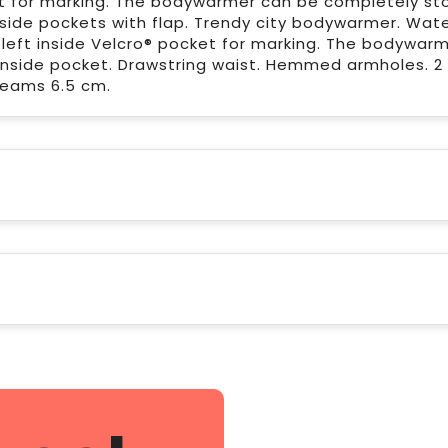
cket for marking. The bodywarmer can be completely s
d side pockets with flap. Trendy city bodywarmer. Wat
a left inside Velcro® pocket for marking. The bodywar
inside pocket. Drawstring waist. Hemmed armholes. 2
seams 6.5 cm.