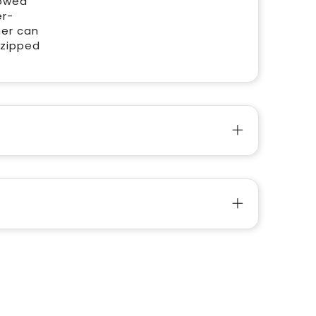
towed
er-
mer can
 zipped