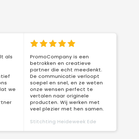
t als
PromoCompany is een
betrokken en creatieve
partner die echt meedenkt.
tief
De communicatie verloopt
ons
soepel en snel, en ze weten
dat we
onze wensen perfect te
vertalen naar originele
rtner
producten. Wij werken met
veel plezier met hen samen.
Stitchting Heideweek Ede