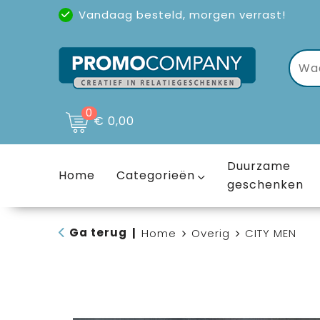
Vandaag besteld, morgen verrast!
Uitstekende reviews
(4,6/5)
0
€ 0,00
Duurzame
Home
Categorieën
geschenken
Ga terug
|
Home
Overig
CITY MEN