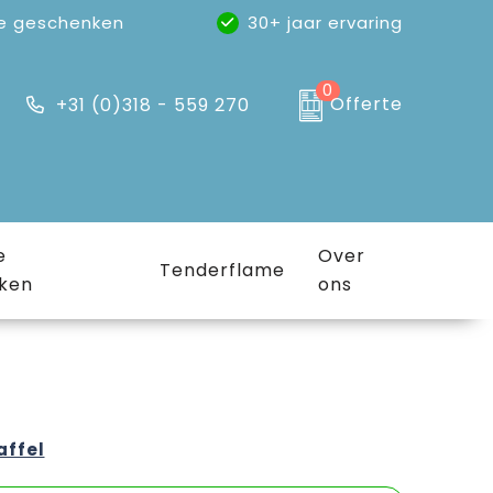
e geschenken
30+ jaar ervaring
0
Offerte
+31 (0)318 - 559 270
e
Over
Tenderflame
ken
ons
affel