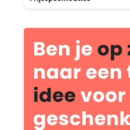
Ben je
op 
naar een 
idee
voor
geschenk