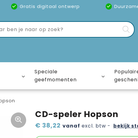
Gratis digitaal ontwerp
Duurzam
Speciale
Populair
geefmomenten
geschen
Hopson
CD-speler Hopson
€ 38,22
vanaf
excl. btw -
bekijk st