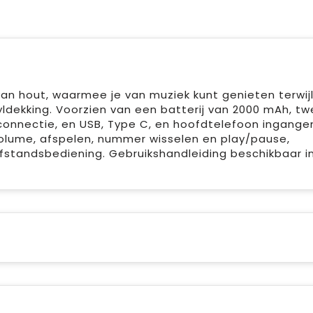
n hout, waarmee je van muziek kunt genieten terwij
yldekking. Voorzien van een batterij van 2000 mAh, t
connectie, en USB, Type C, en hoofdtelefoon ingangen
olume, afspelen, nummer wisselen en play/pause,
standsbediening. Gebruikshandleiding beschikbaar i