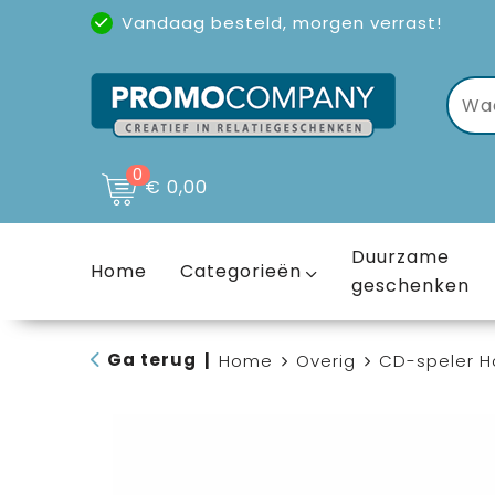
Vandaag besteld, morgen verrast!
Uitstekende reviews
(4,6/5)
0
€ 0,00
Duurzame
Home
Categorieën
geschenken
Ga terug
|
Home
Overig
CD-speler 