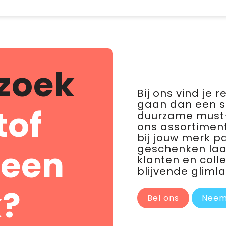
zoek
Bij ons vind je 
gaan dan een 
tof
duurzame must-
ons assortiment
bij jouw merk p
geschenken laat 
 een
klanten en coll
blijvende glimla
?
Bel ons
Neem