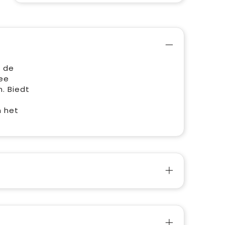
l de
wee
. Biedt
n het