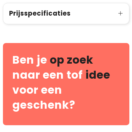
Prijsspecificaties
Ben je
op zoek
naar een tof
idee
voor een
geschenk?