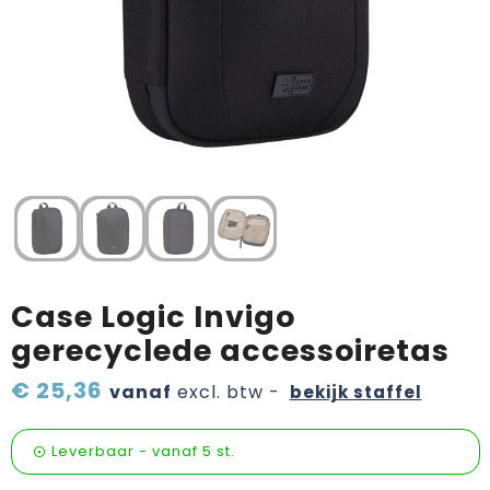
Verzorging & welness
Pasen
Onderweg
Sinterklaas artikelen
Valentijn
Wijn, bier en proeverij
Zomerpakketten
Case Logic Invigo
gerecyclede accessoiretas
€ 25,36
vanaf
excl. btw -
bekijk staffel
Leverbaar
-
vanaf
5 st.