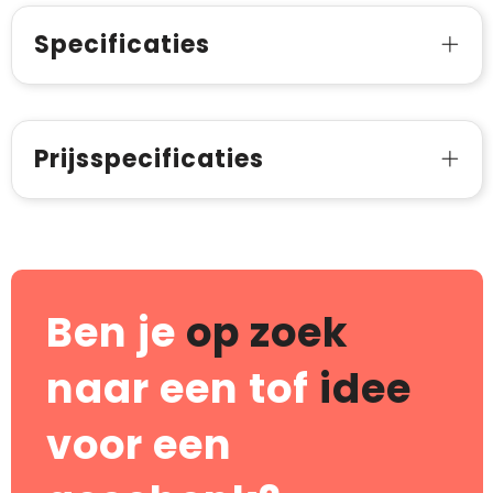
Specificaties
Prijsspecificaties
Ben je
op zoek
naar een tof
idee
voor een