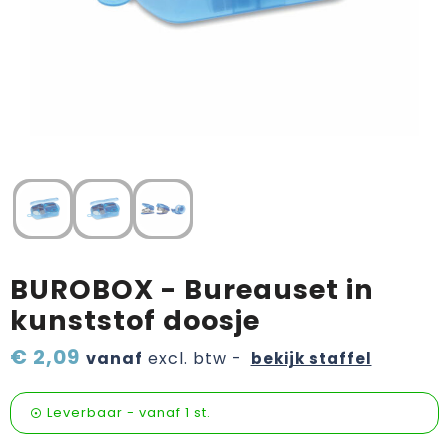
Verzorging & welness
Pasen
Onderweg
Sinterklaas artikelen
Valentijn
Wijn, bier en proeverij
Zomerpakketten
BUROBOX - Bureauset in
kunststof doosje
€ 2,09
vanaf
excl. btw -
bekijk staffel
Leverbaar
-
vanaf
1 st.