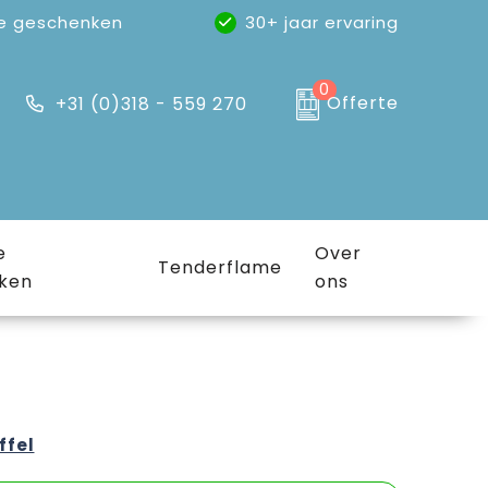
e geschenken
30+ jaar ervaring
0
Offerte
+31 (0)318 - 559 270
e
Over
Tenderflame
ken
ons
ffel