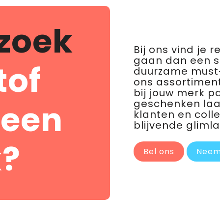
zoek
Bij ons vind je 
gaan dan een 
tof
duurzame must-
ons assortiment
bij jouw merk p
geschenken laat 
 een
klanten en coll
blijvende glimla
?
Bel ons
Neem