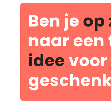
Ben je
op 
naar een 
idee
voor
geschenk