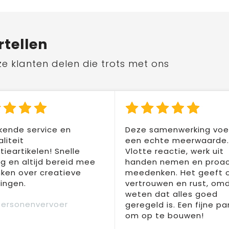
rtellen
ze klanten delen die trots met ons
kende service en
Deze samenwerking voel
liteit
een echte meerwaarde.
ieartikelen! Snelle
Vlotte reactie, werk uit
ng en altijd bereid mee
handen nemen en proac
ken over creatieve
meedenken. Het geeft 
ingen.
vertrouwen en rust, om
weten dat alles goed
Personenvervoer
geregeld is. Een fijne pa
om op te bouwen!