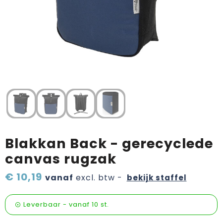
Verzorging & welness
Pasen
Onderweg
Sinterklaas artikelen
Valentijn
Wijn, bier en proeverij
Zomerpakketten
Blakkan Back - gerecyclede
canvas rugzak
€ 10,19
vanaf
excl. btw -
bekijk staffel
Leverbaar
-
vanaf
10 st.