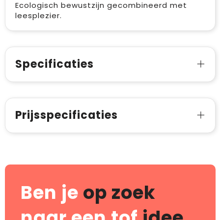
Ecologisch bewustzijn gecombineerd met
leesplezier.
Specificaties
Prijsspecificaties
Ben je
op zoek
naar een tof
idee