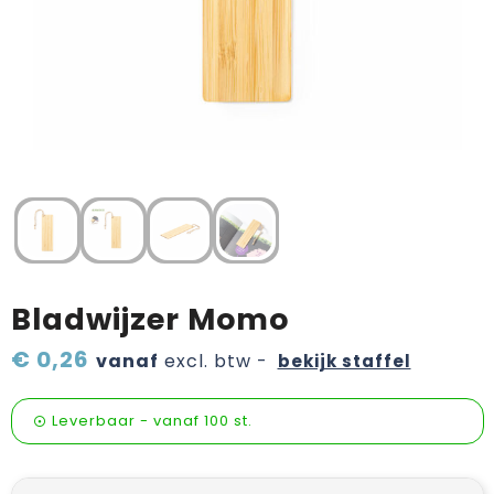
Verzorging & welness
Pasen
Onderweg
Sinterklaas artikelen
Valentijn
Wijn, bier en proeverij
Zomerpakketten
Bladwijzer Momo
€ 0,26
vanaf
excl. btw -
bekijk staffel
Leverbaar
-
vanaf
100 st.