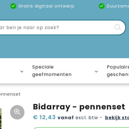
Gratis digitaal ontwerp
Duurzam
Speciale
Populair
geefmomenten
geschen
pennenset
Bidarray - pennenset
€ 12,43
vanaf
excl. btw -
bekijk st