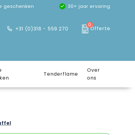
e geschenken
30+ jaar ervaring
0
Offerte
+31 (0)318 - 559 270
e
Over
Tenderflame
ken
ons
affel