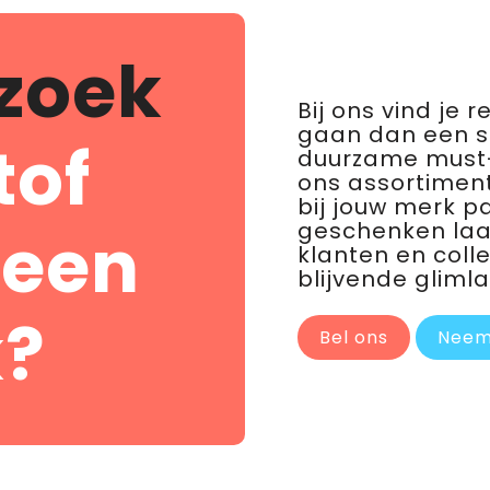
zoek
Bij ons vind je 
gaan dan een 
tof
duurzame must-
ons assortiment
bij jouw merk p
geschenken laat 
 een
klanten en coll
blijvende glimla
?
Bel ons
Neem