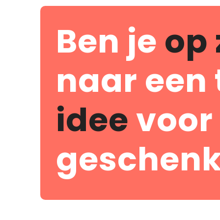
Ben je
op 
naar een 
idee
voor
geschenk