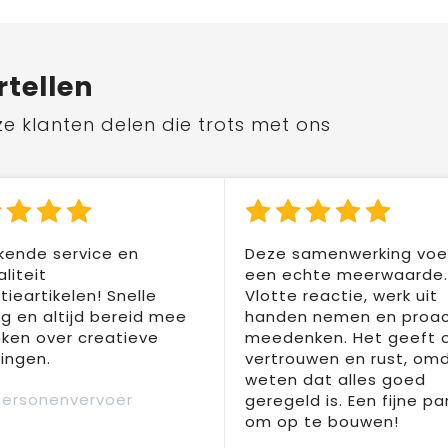
rtellen
ze klanten delen die trots met ons
kende service en
Deze samenwerking voel
liteit
een echte meerwaarde.
ieartikelen! Snelle
Vlotte reactie, werk uit
ng en altijd bereid mee
handen nemen en proac
ken over creatieve
meedenken. Het geeft 
ingen.
vertrouwen en rust, om
weten dat alles goed
Personenvervoer
geregeld is. Een fijne pa
om op te bouwen!