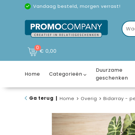
Vandaag besteld, morgen verrast!
Uitstekende reviews
(4,6/5)
0
€ 0,00
Duurzame
Home
Categorieën
geschenken
Ga terug
|
Home
Overig
Bidarray - 