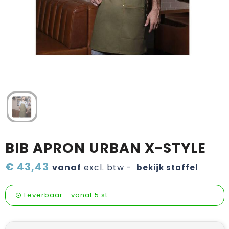
Verzorging & welness
Pasen
Onderweg
Sinterklaas artikelen
Valentijn
Wijn, bier en proeverij
Zomerpakketten
BIB APRON URBAN X-STYLE
€ 43,43
vanaf
excl. btw -
bekijk staffel
Leverbaar
-
vanaf
5 st.