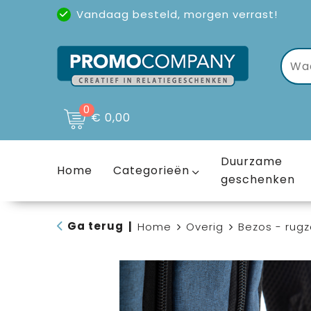
Vandaag besteld, morgen verrast!
Uitstekende reviews
(4,6/5)
0
€ 0,00
Duurzame
Home
Categorieën
geschenken
Ga terug
|
Home
Overig
Bezos - rugz