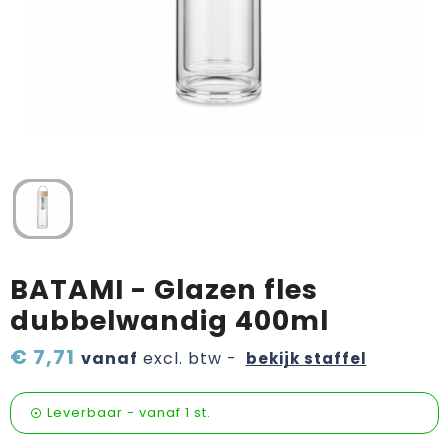
Verzorging & welness
Pasen
Onderweg
Sinterklaas artikelen
Valentijn
Wijn, bier en proeverij
Zomerpakketten
BATAMI - Glazen fles
dubbelwandig 400ml
€ 7,71
vanaf
excl. btw -
bekijk staffel
Leverbaar
-
vanaf
1 st.