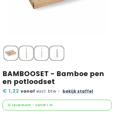
Verzorging & welness
Pasen
Onderweg
Sinterklaas artikelen
Valentijn
Wijn, bier en proeverij
Zomerpakketten
BAMBOOSET - Bamboe pen
en potloodset
€ 1,22
vanaf
excl. btw -
bekijk staffel
Leverbaar
-
vanaf
1 st.