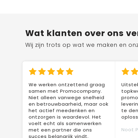
Wat klanten over ons ve
Wij zijn trots op wat we maken en on
We werken ontzettend graag
Uitste
samen met Promocompany.
topkwa
Niet alleen vanwege snelheid
promot
en betrouwbaarheid, maar ook
leveri
het actief meedenken en
te den
ontzorgen is waardevol. Het
oploss
voelt echt als samenwerken
Noot 
met een partner die ons
succes belangrijk vindt.