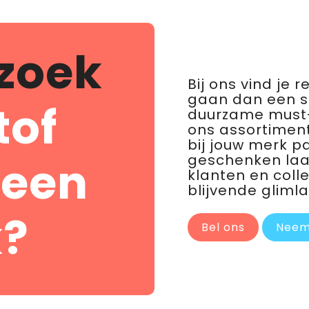
zoek
Bij ons vind je 
gaan dan een 
tof
duurzame must-
ons assortiment
bij jouw merk p
geschenken laat 
 een
klanten en coll
blijvende glimla
?
Bel ons
Neem