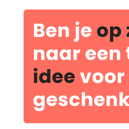
Ben je
op 
naar een 
idee
voor
geschenk