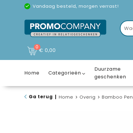
Vandaag besteld, morgen verrast!
Uitstekende reviews
(4,6/5)
0
€ 0,00
Duurzame
Home
Categorieën
geschenken
Ga terug
|
Home
Overig
Bamboo Pen