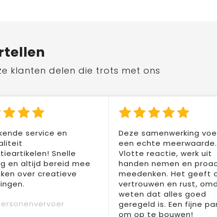
rtellen
ze klanten delen die trots met ons
kende service en
Deze samenwerking voel
liteit
een echte meerwaarde.
ieartikelen! Snelle
Vlotte reactie, werk uit
ng en altijd bereid mee
handen nemen en proac
ken over creatieve
meedenken. Het geeft 
ingen.
vertrouwen en rust, om
weten dat alles goed
Personenvervoer
geregeld is. Een fijne pa
om op te bouwen!