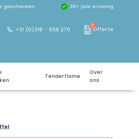
e geschenken
30+ jaar ervaring
0
Offerte
+31 (0)318 - 559 270
e
Over
Tenderflame
ken
ons
ffel