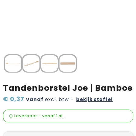
Verzorging & welness
Pasen
Onderweg
Sinterklaas artikelen
Valentijn
Wijn, bier en proeverij
Zomerpakketten
Tandenborstel Joe | Bamboe
€ 0,37
vanaf
excl. btw -
bekijk staffel
Leverbaar
-
vanaf
1 st.