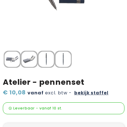
Verzorging & welness
Pasen
Onderweg
Sinterklaas artikelen
Valentijn
Wijn, bier en proeverij
Zomerpakketten
Atelier - pennenset
€ 10,08
vanaf
excl. btw -
bekijk staffel
Leverbaar
-
vanaf
10 st.