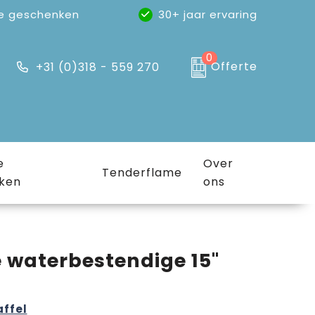
e geschenken
30+ jaar ervaring
0
Offerte
+31 (0)318 - 559 270
e
Over
Tenderflame
ken
ons
 waterbestendige 15"
affel