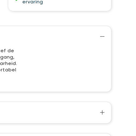
ervaring
ief de
egang,
arheid.
rtabel