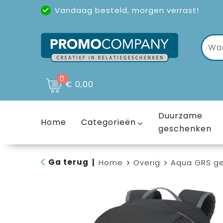
Vandaag besteld, morgen verrast!
Uitstekende reviews
(4,6/5)
0
€ 0,00
Duurzame
Home
Categorieën
geschenken
Ga terug
|
Home
Overig
Aqua GRS ger