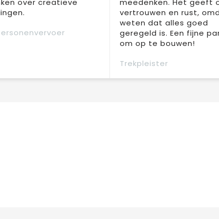
ken over creatieve
meedenken. Het geeft 
ingen.
vertrouwen en rust, om
weten dat alles goed
Personenvervoer
geregeld is. Een fijne pa
om op te bouwen!
Trekpleister