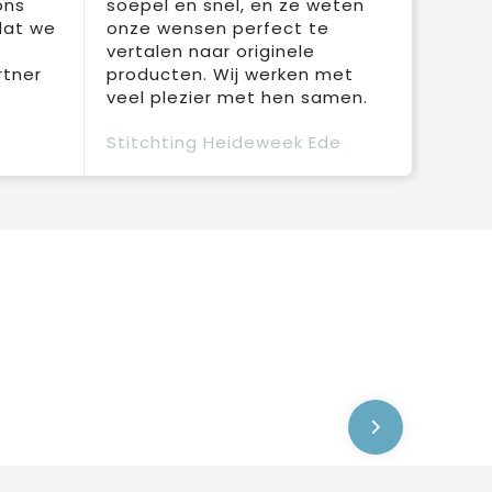
ons
soepel en snel, en ze weten
dat we
onze wensen perfect te
vertalen naar originele
rtner
producten. Wij werken met
veel plezier met hen samen.
Stitchting Heideweek Ede