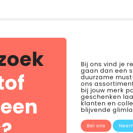
zoek
Bij ons vind je 
gaan dan een 
tof
duurzame must-
ons assortiment
bij jouw merk p
geschenken laat 
 een
klanten en coll
blijvende glimla
?
Bel ons
Neem