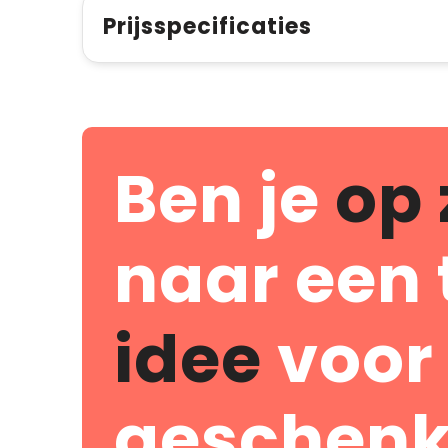
Prijsspecificaties
Ben je
op 
naar een 
idee
voor
geschenk