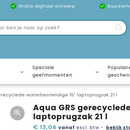
Gratis digitaal ontwerp
Duurzam
Speciale
Populair
geefmomenten
geschen
ecyclede waterbestendige 15" laptoprugzak 21 l
Aqua GRS gerecyclede
laptoprugzak 21 l
€ 13,04
vanaf
excl. btw -
bekijk st