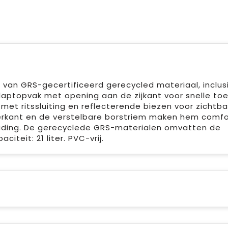
an GRS-gecertificeerd gerecycled materiaal, inclus
 laptopvak met opening aan de zijkant voor snelle to
et ritssluiting en reflecterende biezen voor zichtba
kant en de verstelbare borstriem maken hem comfo
ading. De gerecyclede GRS-materialen omvatten de
iteit: 21 liter. PVC-vrij.