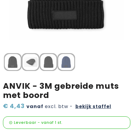
Verzorging & welness
Pasen
Onderweg
Sinterklaas artikelen
Valentijn
Wijn, bier en proeverij
Zomerpakketten
ANVIK - 3M gebreide muts
met boord
€ 4,43
vanaf
excl. btw -
bekijk staffel
Leverbaar
-
vanaf
1 st.