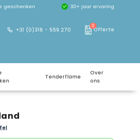
e geschenken
30+ jaar ervaring
0
Offerte
+31 (0)318 - 559 270
e
Over
Tenderflame
ken
ons
iland
fel