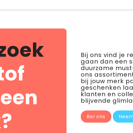
zoek
Bij ons vind je 
gaan dan een 
tof
duurzame must-
ons assortiment
bij jouw merk p
geschenken laat 
 een
klanten en coll
blijvende glimla
?
Bel ons
Neem