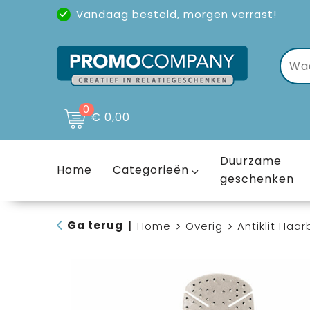
Vandaag besteld, morgen verrast!
Uitstekende reviews
(4,6/5)
0
€ 0,00
Duurzame
Home
Categorieën
geschenken
Ga terug
|
Home
Overig
Antiklit Haar