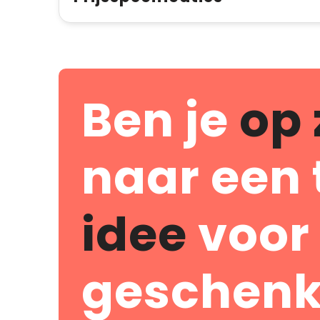
Ben je
op 
naar een 
idee
voor
geschenk