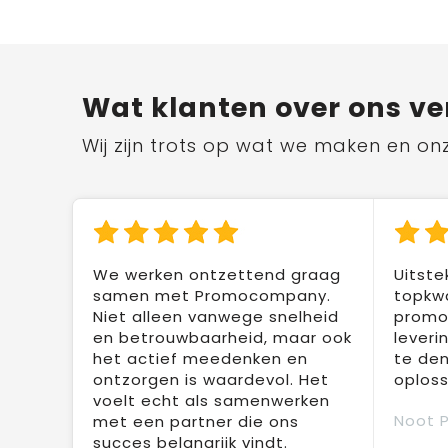
Wat klanten over ons ve
Wij zijn trots op wat we maken en on
We werken ontzettend graag
Uitste
samen met Promocompany.
topkwa
Niet alleen vanwege snelheid
promot
en betrouwbaarheid, maar ook
leveri
het actief meedenken en
te den
ontzorgen is waardevol. Het
oploss
voelt echt als samenwerken
Noot 
met een partner die ons
succes belangrijk vindt.