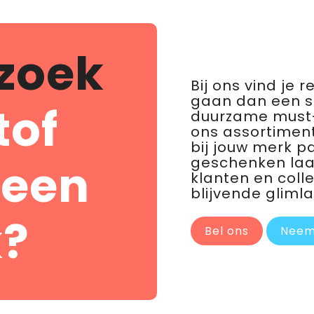
zoek
Bij ons vind je 
gaan dan een 
tof
duurzame must-
ons assortiment
bij jouw merk p
geschenken laat 
 een
klanten en coll
blijvende glimla
?
Bel ons
Neem