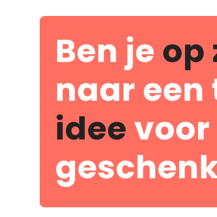
Ben je
op 
naar een 
idee
voor
geschenk