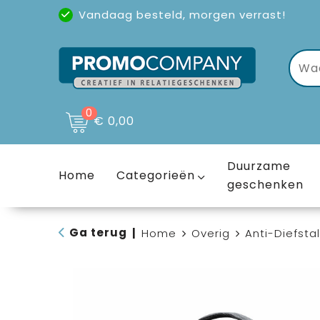
Vandaag besteld, morgen verrast!
Uitstekende reviews
(4,6/5)
0
€ 0,00
Duurzame
Home
Categorieën
geschenken
Ga terug
|
Home
Overig
Anti-Diefsta