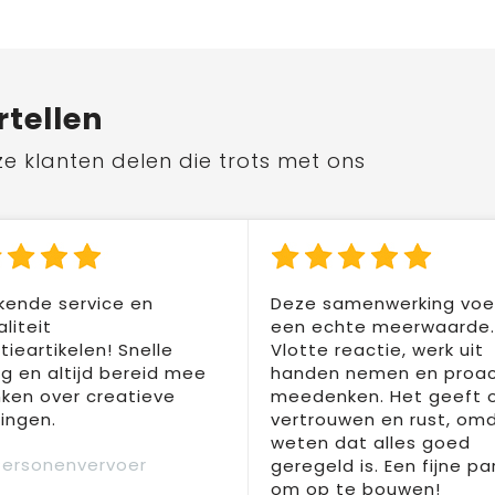
rtellen
ze klanten delen die trots met ons
kende service en
Deze samenwerking voel
liteit
een echte meerwaarde.
ieartikelen! Snelle
Vlotte reactie, werk uit
ng en altijd bereid mee
handen nemen en proac
ken over creatieve
meedenken. Het geeft 
ingen.
vertrouwen en rust, om
weten dat alles goed
Personenvervoer
geregeld is. Een fijne pa
om op te bouwen!