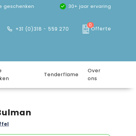
e geschenken
30+ jaar ervaring
0
Offerte
+31 (0)318 - 559 270
e
Over
Tenderflame
ken
ons
 Bulman
ffel