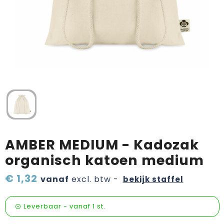
Verzorging & welness
Pasen
Onderweg
Sinterklaas artikelen
Valentijn
Wijn, bier en proeverij
Zomerpakketten
AMBER MEDIUM - Kadozak
organisch katoen medium
€ 1,32
vanaf
excl. btw -
bekijk staffel
Leverbaar
-
vanaf
1 st.