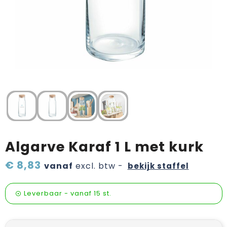
Verzorging & welness
Pasen
Onderweg
Sinterklaas artikelen
Valentijn
Wijn, bier en proeverij
Zomerpakketten
Algarve Karaf 1 L met kurk
€ 8,83
vanaf
excl. btw -
bekijk staffel
Leverbaar
-
vanaf
15 st.