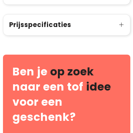
Prijsspecificaties
Ben je
op zoek
naar een tof
idee
voor een
geschenk?