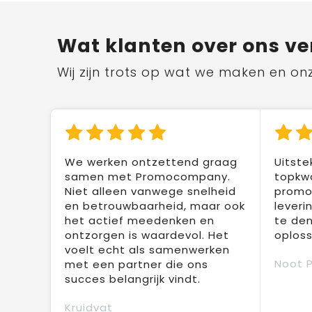
Wat klanten over ons ve
Wij zijn trots op wat we maken en on
We werken ontzettend graag
Uitste
samen met Promocompany.
topkwa
Niet alleen vanwege snelheid
promot
en betrouwbaarheid, maar ook
leveri
het actief meedenken en
te den
ontzorgen is waardevol. Het
oploss
voelt echt als samenwerken
Noot 
met een partner die ons
succes belangrijk vindt.
Kruidvat