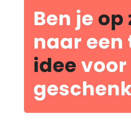
Ben je
op 
naar een 
idee
voor
geschenk