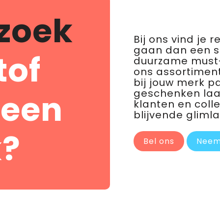
zoek
Bij ons vind je 
gaan dan een 
tof
duurzame must-
ons assortiment
bij jouw merk p
geschenken laat 
 een
klanten en coll
blijvende glimla
?
Bel ons
Neem