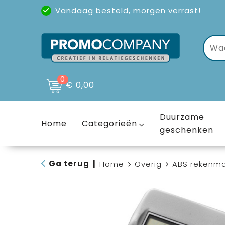
Vandaag besteld, morgen verrast!
Uitstekende reviews
(4,6/5)
0
€ 0,00
Duurzame
Home
Categorieën
geschenken
Ga terug
|
Home
Overig
ABS rekenma