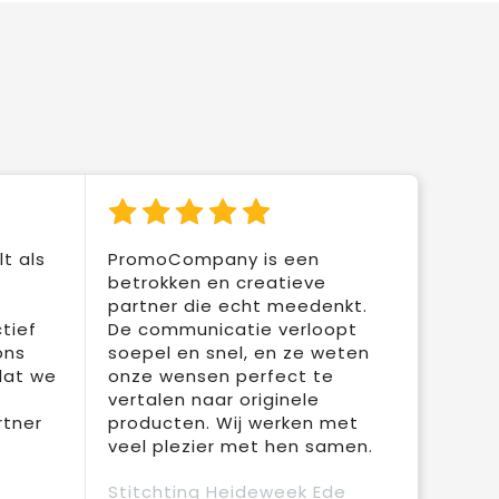
t als
PromoCompany is een
betrokken en creatieve
partner die echt meedenkt.
tief
De communicatie verloopt
ons
soepel en snel, en ze weten
dat we
onze wensen perfect te
vertalen naar originele
rtner
producten. Wij werken met
veel plezier met hen samen.
Stitchting Heideweek Ede