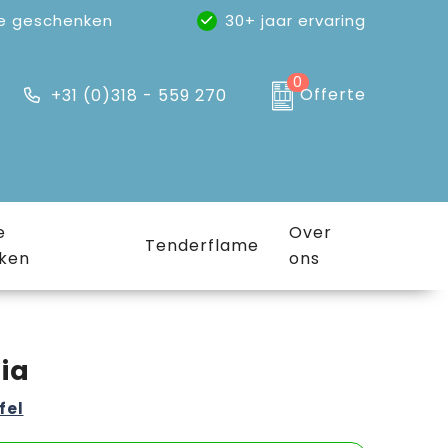
e geschenken
30+ jaar ervaring
0
Offerte
+31 (0)318 - 559 270
e
Over
Tenderflame
ken
ons
ia
fel