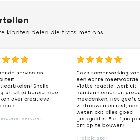
rtellen
ze klanten delen die trots met ons
kende service en
Deze samenwerking voel
liteit
een echte meerwaarde.
ieartikelen! Snelle
Vlotte reactie, werk uit
ng en altijd bereid mee
handen nemen en proac
ken over creatieve
meedenken. Het geeft 
ingen.
vertrouwen en rust, om
weten dat alles goed
Personenvervoer
geregeld is. Een fijne pa
om op te bouwen!
Trekpleister