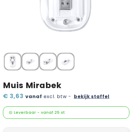
Verzorging & welness
Pasen
Onderweg
Sinterklaas artikelen
Valentijn
Wijn, bier en proeverij
Zomerpakketten
Muis Mirabek
€ 3,63
vanaf
excl. btw -
bekijk staffel
Leverbaar
-
vanaf
25 st.