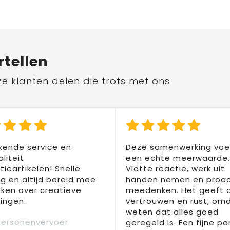
rtellen
ze klanten delen die trots met ons
kende service en
Deze samenwerking voel
liteit
een echte meerwaarde.
ieartikelen! Snelle
Vlotte reactie, werk uit
ng en altijd bereid mee
handen nemen en proac
ken over creatieve
meedenken. Het geeft 
ingen.
vertrouwen en rust, om
weten dat alles goed
Personenvervoer
geregeld is. Een fijne pa