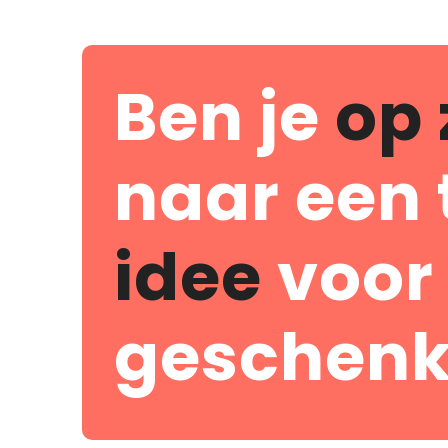
Ben je
op 
naar een 
idee
voor
geschenk