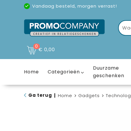
Vandaag besteld, morgen verrast!
Uitstekende reviews
(4,6/5)
0
€ 0,00
Duurzame
Home
Categorieën
geschenken
Ga terug
|
Home
Gadgets
Technolog