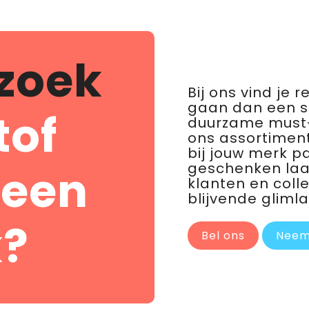
zoek
Bij ons vind je 
gaan dan een 
tof
duurzame must-
ons assortiment
bij jouw merk p
geschenken laat 
 een
klanten en coll
blijvende glimla
?
Bel ons
Neem