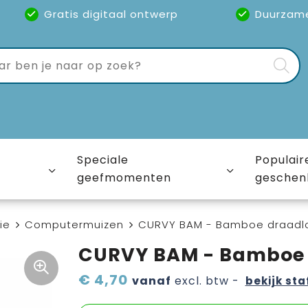
Gratis digitaal ontwerp
Duurzam
Speciale
Populair
geefmomenten
geschen
ie
Computermuizen
CURVY BAM - Bamboe draadl
CURVY BAM - Bamboe 
€ 4,70
vanaf
excl. btw -
bekijk sta