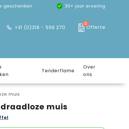
e geschenken
30+ jaar ervaring
0
Offerte
+31 (0)318 - 559 270
e
Over
Tenderflame
ken
ons
oze muis
draadloze muis
ffel