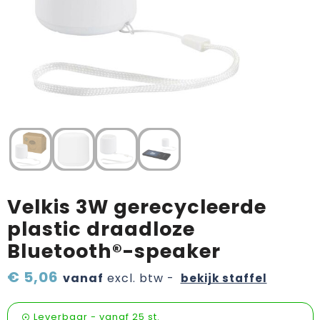
Verzorging & welness
Pasen
Onderweg
Sinterklaas artikelen
Valentijn
Wijn, bier en proeverij
Zomerpakketten
Velkis 3W gerecycleerde
plastic draadloze
Bluetooth®-speaker
€ 5,06
vanaf
excl. btw -
bekijk staffel
Leverbaar
-
vanaf
25 st.