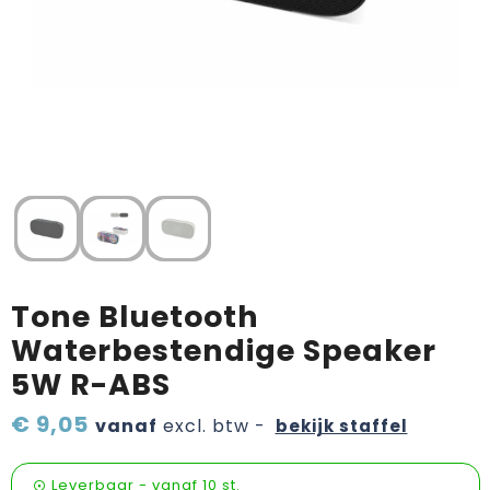
Verzorging & welness
Pasen
Onderweg
Sinterklaas artikelen
Valentijn
Wijn, bier en proeverij
Zomerpakketten
Tone Bluetooth
Waterbestendige Speaker
5W R-ABS
€ 9,05
vanaf
excl. btw -
bekijk staffel
Leverbaar
-
vanaf
10 st.