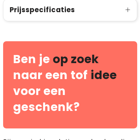
Prijsspecificaties
Ben je
op zoek
naar een tof
idee
voor een
geschenk?