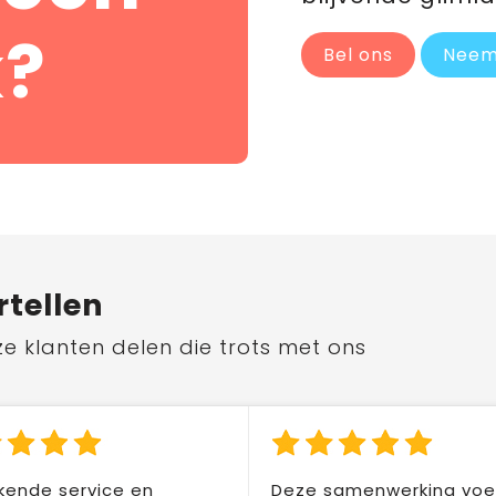
?
Bel ons
Neem
rtellen
ze klanten delen die trots met ons
kende service en
Deze samenwerking voel