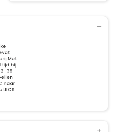
lke
evat
rij.Met
ijd bij
32–38
ellen
C naar
al.RCS