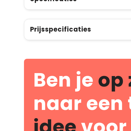
Prijsspecificaties
Ben je
op 
naar een 
idee
voor