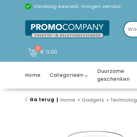
Vandaag besteld, morgen verrast!
Uitstekende reviews
(4,6/5)
0
€ 0,00
Duurzame
Home
Categorieën
geschenken
Ga terug
|
Home
Gadgets
Technolog