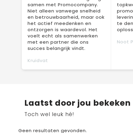
samen met Promocompany.
topkwa
Niet alleen vanwege snelheid
promot
en betrouwbaarheid, maar ook
leveri
het actief meedenken en
te den
ontzorgen is waardevol. Het
oploss
voelt echt als samenwerken
Noot 
met een partner die ons
succes belangrijk vindt.
Kruidvat
Laatst door jou bekeken
Toch wel leuk hé!
Geen resultaten gevonden.