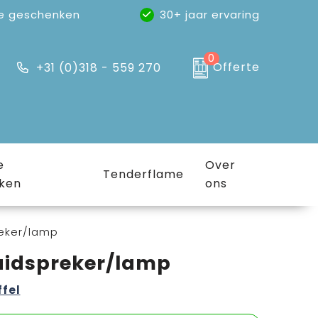
e geschenken
30+ jaar ervaring
0
Offerte
+31 (0)318 - 559 270
e
Over
Tenderflame
ken
ons
reker/lamp
luidspreker/lamp
ffel