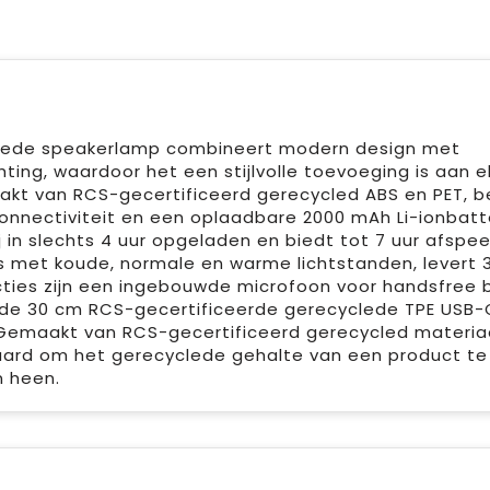
clede speakerlamp combineert modern design met
ting, waardoor het een stijlvolle toevoeging is aan e
akt van RCS-gecertificeerd gerecycled ABS en PET, b
nnectiviteit en een oplaadbare 2000 mAh Li-ionbatte
 in slechts 4 uur opgeladen en biedt tot 7 uur afspeelt
s met koude, normale en warme lichtstanden, levert 
cties zijn een ingebouwde microfoon voor handsfree b
de 30 cm RCS-gecertificeerde gerecyclede TPE USB-
Gemaakt van RCS-gecertificeerd gerecycled materia
aard om het gerecyclede gehalte van een product te
n heen.