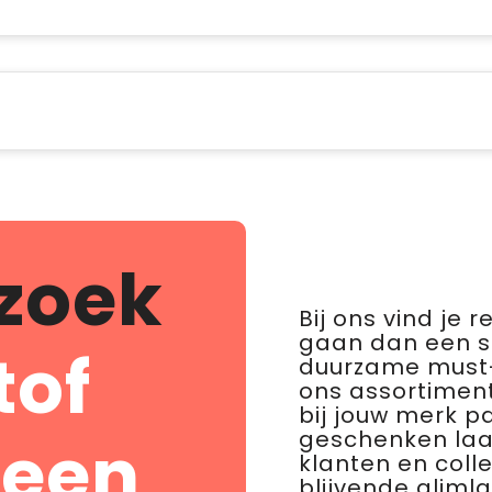
zoek
Bij ons vind je 
gaan dan een 
tof
duurzame must-
ons assortiment
bij jouw merk p
geschenken laat 
 een
klanten en coll
blijvende glimla