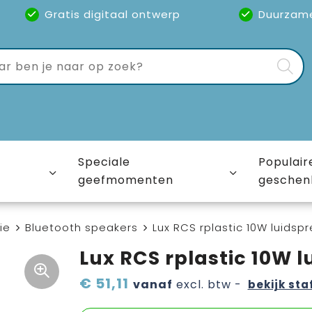
Gratis digitaal ontwerp
Duurzam
Speciale
Populair
geefmomenten
geschen
ie
Bluetooth speakers
Lux RCS rplastic 10W luidsp
Lux RCS rplastic 10W 
€ 51,11
vanaf
excl. btw -
bekijk sta