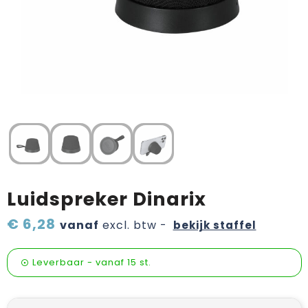
Verzorging & welness
Pasen
Onderweg
Sinterklaas artikelen
Valentijn
Wijn, bier en proeverij
Zomerpakketten
Luidspreker Dinarix
€ 6,28
vanaf
excl. btw -
bekijk staffel
Leverbaar
-
vanaf
15 st.