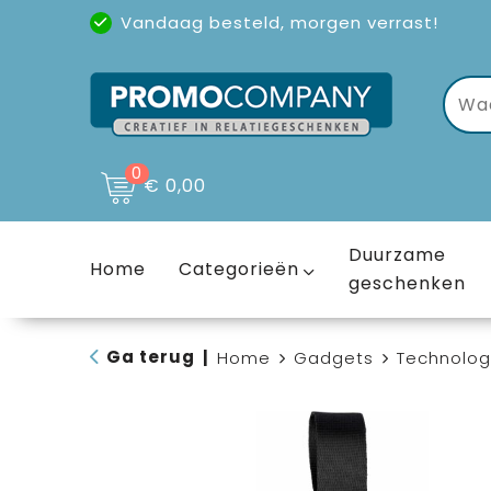
Vandaag besteld, morgen verrast!
Uitstekende reviews
(4,6/5)
0
€ 0,00
Duurzame
Home
Categorieën
geschenken
Ga terug
|
Home
Gadgets
Technolog