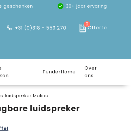
e geschenken
30+ jaar ervaring
0
Offerte
+31 (0)318 - 559 270
e
Over
Tenderflame
ken
ons
 luidspreker Malina
gbare luidspreker
ffel