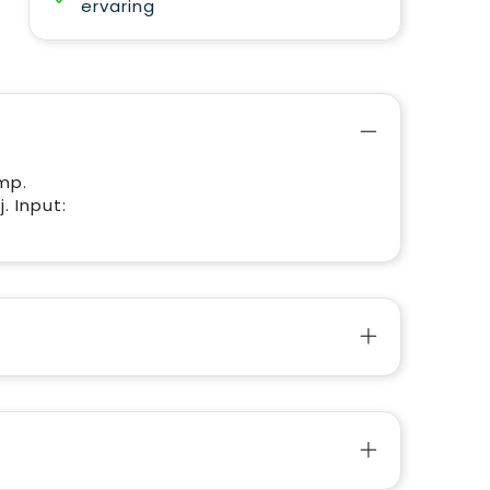
ervaring
mp.
. Input: