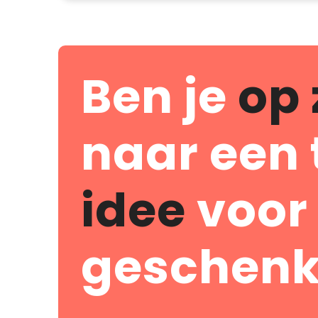
Ben je
op 
naar een 
idee
voor
geschenk