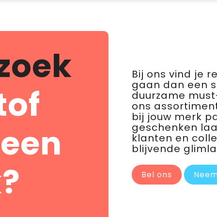
zoek
Bij ons vind je 
gaan dan een 
tof
duurzame must-
ons assortiment
bij jouw merk p
geschenken laat 
 een
klanten en coll
blijvende glimla
?
Bel ons
Neem