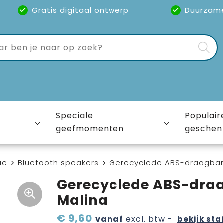
Gratis digitaal ontwerp
Duurzam
Speciale
Populair
geefmomenten
geschen
ie
Bluetooth speakers
Gerecyclede ABS-draagbare
Gerecyclede ABS-draa
Malina
€ 9,60
vanaf
excl. btw -
bekijk sta