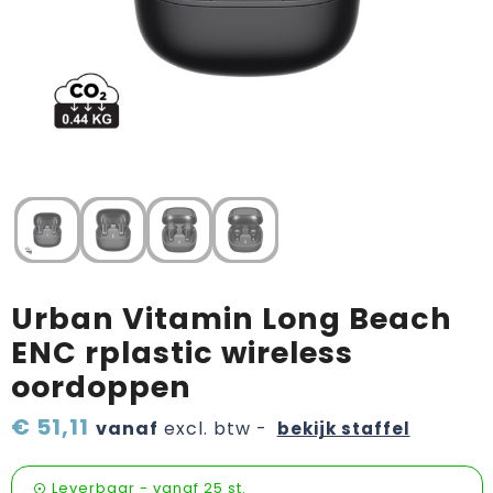
Verzorging & welness
Pasen
Onderweg
Sinterklaas artikelen
Valentijn
Wijn, bier en proeverij
Zomerpakketten
Urban Vitamin Long Beach
ENC rplastic wireless
oordoppen
€ 51,11
vanaf
excl. btw -
bekijk staffel
Leverbaar
-
vanaf
25 st.