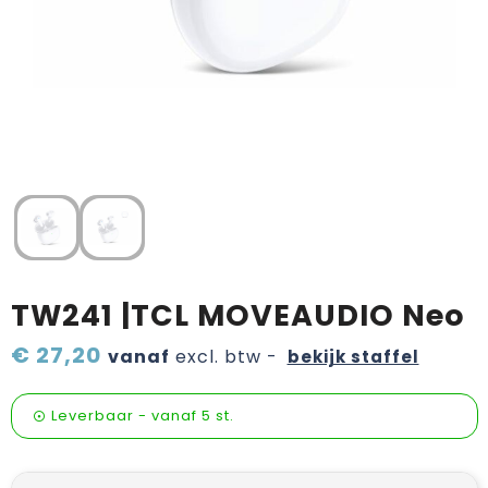
Verzorging & welness
Sinterklaas etenswaren
Onderweg
Valentijn
Wijn, bier en proeverij
Zomerpakketten
TW241 |TCL MOVEAUDIO Neo
€ 27,20
vanaf
excl. btw -
bekijk staffel
Leverbaar
-
vanaf
5 st.