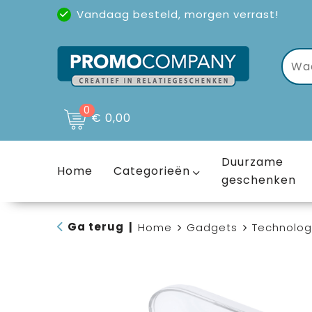
Vandaag besteld, morgen verrast!
Uitstekende reviews
(4,6/5)
0
€ 0,00
Duurzame
Home
Categorieën
geschenken
Ga terug
|
Home
Gadgets
Technolog