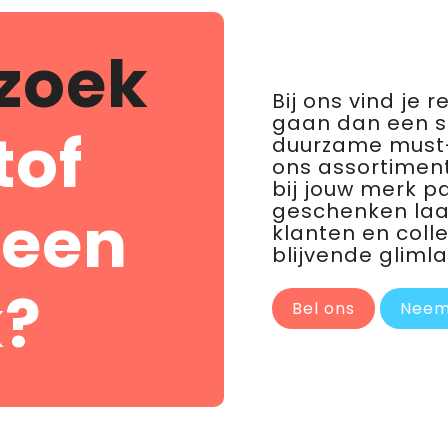
zoek
Bij ons vind je 
gaan dan een 
tof
duurzame must-
ons assortiment
bij jouw merk p
geschenken laat 
 een
klanten en coll
blijvende glimla
?
Bel ons
Neem