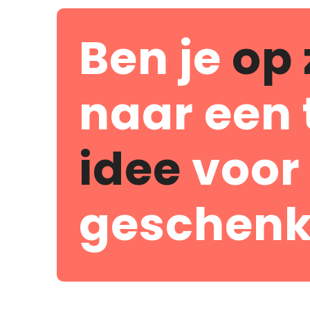
Ben je
op 
naar een 
idee
voor
geschenk