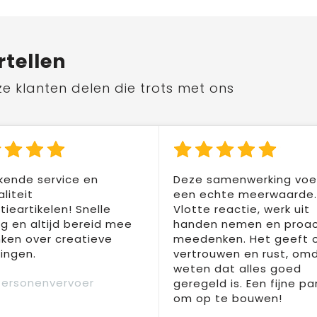
rtellen
ze klanten delen die trots met ons
kende service en
Deze samenwerking voel
liteit
een echte meerwaarde.
ieartikelen! Snelle
Vlotte reactie, werk uit
ng en altijd bereid mee
handen nemen en proac
ken over creatieve
meedenken. Het geeft 
ingen.
vertrouwen en rust, om
weten dat alles goed
Personenvervoer
geregeld is. Een fijne pa
om op te bouwen!