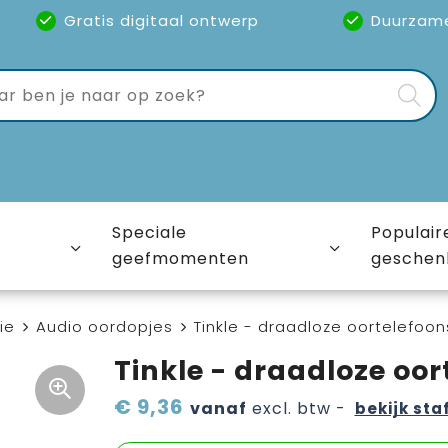
Gratis digitaal ontwerp
Duurzam
Speciale
Populair
geefmomenten
geschen
ie
Audio oordopjes
Tinkle - draadloze oortelefoon
Tinkle - draadloze oor
€ 9,36
vanaf
excl. btw -
bekijk sta