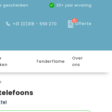
e geschenken
30+ jaar ervaring
0
Offerte
+31 (0)318 - 559 270
e
Over
Tenderflame
ken
ons
s
telefoons
ffel