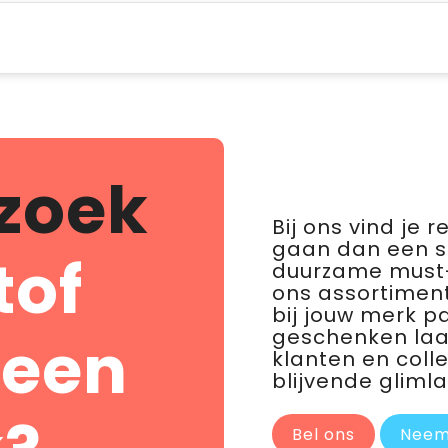
zoek
Bij ons vind je 
gaan dan een 
tof
duurzame must-
ons assortiment
bij jouw merk p
geschenken laat 
 een
klanten en coll
blijvende glimla
Bel ons
Neem