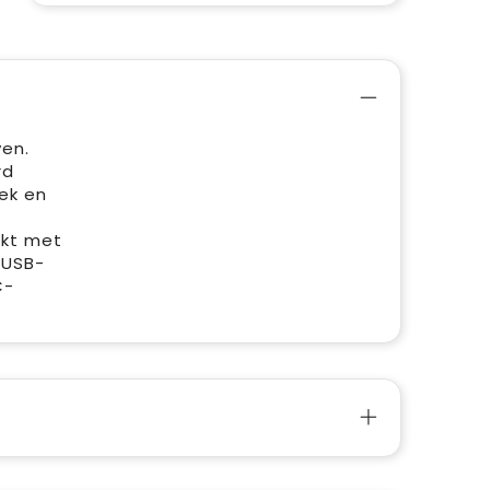
ven.
rd
ek en
akt met
 USB-
C-