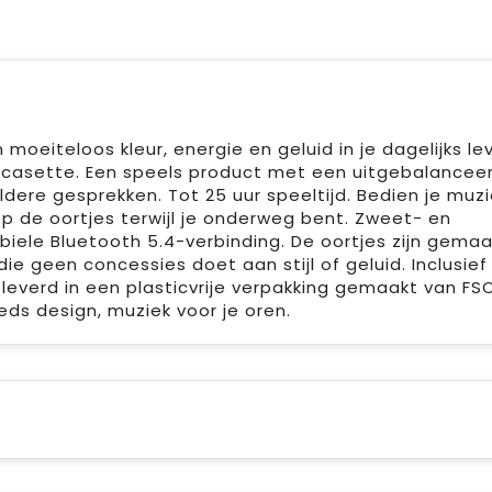
oeiteloos kleur, energie en geluid in je dagelijks le
casette. Een speels product met een uitgebalancee
dere gesprekken. Tot 25 uur speeltijd. Bedien je muzi
 de oortjes terwijl je onderweg bent. Zweet- en
iele Bluetooth 5.4-verbinding. De oortjes zijn gema
e geen concessies doet aan stijl of geluid. Inclusief
leverd in een plasticvrije verpakking gemaakt van FS
eds design, muziek voor je oren.