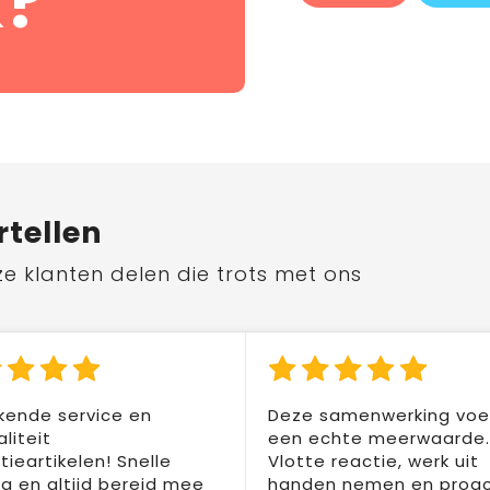
?
rtellen
ze klanten delen die trots met ons
kende service en
Deze samenwerking voel
liteit
een echte meerwaarde.
ieartikelen! Snelle
Vlotte reactie, werk uit
ng en altijd bereid mee
handen nemen en proac