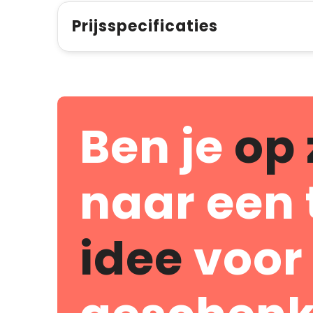
Prijsspecificaties
Ben je
op 
naar een 
idee
voor