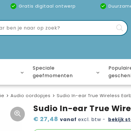
Gratis digitaal ontwerp
Duurzam
Speciale
Populair
geefmomenten
geschen
ie
Audio oordopjes
Sudio In-ear True Wireless Ear
Sudio In-ear True Wire
€ 27,48
vanaf
excl. btw -
bekijk st