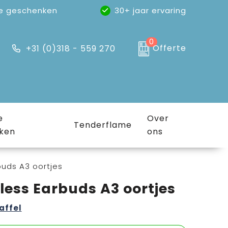
e geschenken
30+ jaar ervaring
0
Offerte
+31 (0)318 - 559 270
e
Over
Tenderflame
ken
ons
buds A3 oortjes
less Earbuds A3 oortjes
affel