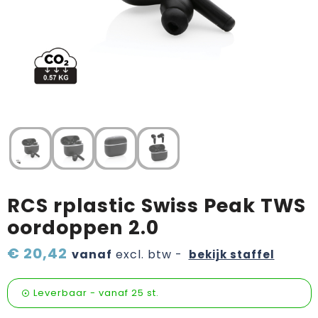
Verzorging & welness
Pasen
Onderweg
Sinterklaas artikelen
Valentijn
Wijn, bier en proeverij
Zomerpakketten
RCS rplastic Swiss Peak TWS
oordoppen 2.0
€ 20,42
vanaf
excl. btw -
bekijk staffel
Leverbaar
-
vanaf
25 st.