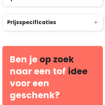
Prijsspecificaties
Ben je
op zoek
naar een tof
idee
voor een
geschenk?