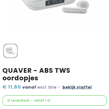
Verzorging & welness
Sinterklaas etenswaren
Onderweg
Valentijn
Wijn, bier en proeverij
Zomerpakketten
QUAVER - ABS TWS
oordopjes
€ 11,60
vanaf
excl. btw -
bekijk staffel
Leverbaar
-
vanaf
1 st.