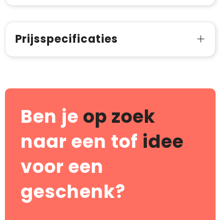
Prijsspecificaties
Ben je
op zoek
naar een tof
idee
voor een
geschenk?