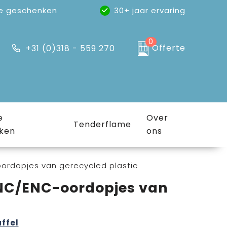
e geschenken
30+ jaar ervaring
0
Offerte
+31 (0)318 - 559 270
e
Over
Tenderflame
ken
ons
ordopjes van gerecycled plastic
ANC/ENC-oordopjes van
affel