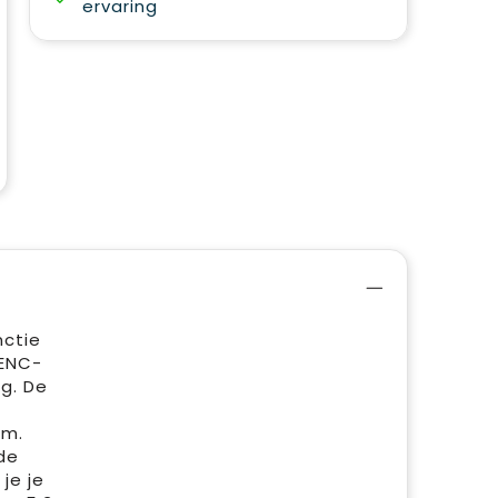
ervaring
nctie
 ENC-
ng. De
em.
de
je je