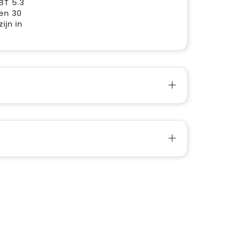
BT 5.3
en 30
ijn in