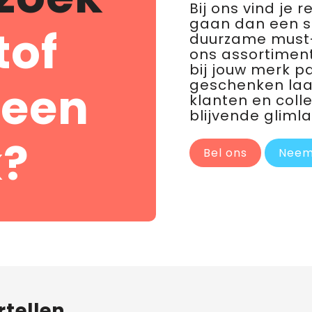
Bij ons vind je 
gaan dan een 
tof
duurzame must-
ons assortiment
bij jouw merk p
geschenken laat 
 een
klanten en coll
blijvende glimla
?
Bel ons
Neem
rtellen