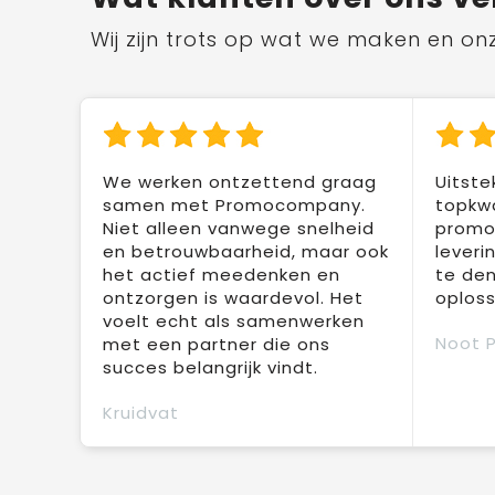
Wij zijn trots op wat we maken en on
We werken ontzettend graag
Uitste
samen met Promocompany.
topkwa
Niet alleen vanwege snelheid
promot
en betrouwbaarheid, maar ook
leveri
het actief meedenken en
te den
ontzorgen is waardevol. Het
oploss
voelt echt als samenwerken
Noot 
met een partner die ons
succes belangrijk vindt.
Kruidvat