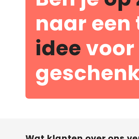
naar een 
idee
voor
geschenk
Wat klanten over ons ve