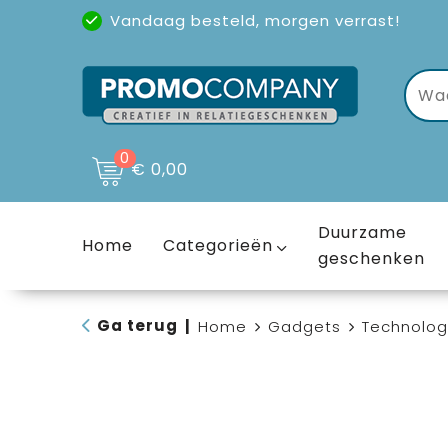
Vandaag besteld, morgen verrast!
Uitstekende reviews
(4,6/5)
0
€ 0,00
Duurzame
Home
Categorieën
geschenken
Ga terug
|
Home
Gadgets
Technolog