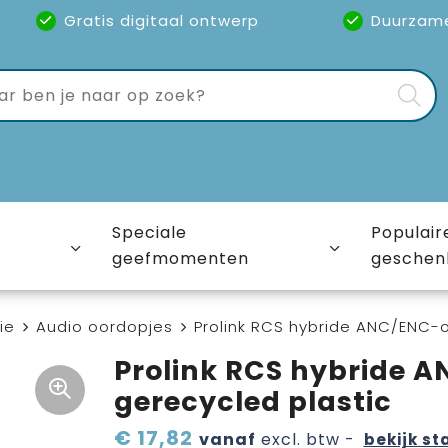
Gratis digitaal ontwerp
Duurzam
Speciale
Populair
geefmomenten
geschen
ie
Audio oordopjes
Prolink RCS hybride ANC/ENC-o
Prolink RCS hybride 
gerecycled plastic
€ 17,82
vanaf
excl. btw -
bekijk st