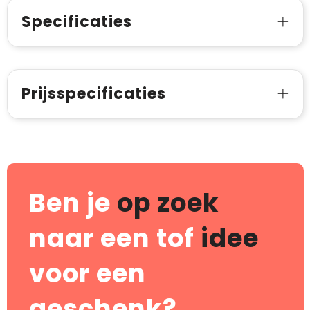
Specificaties
Prijsspecificaties
Ben je
op zoek
naar een tof
idee
voor een
geschenk?