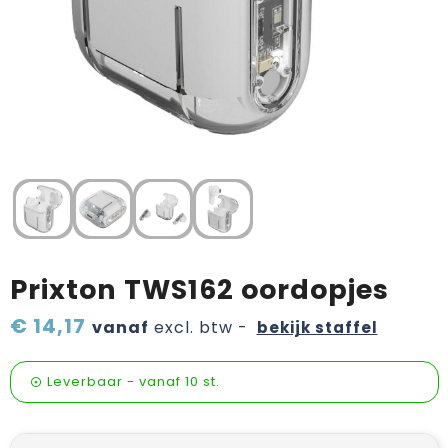
Verzorging & welness
Pasen
Onderweg
Sinterklaas artikelen
Valentijn
Wijn, bier en proeverij
Zomerpakketten
Prixton TWS162 oordopjes
€ 14,17
vanaf
excl. btw -
bekijk staffel
Leverbaar
-
vanaf
10 st.