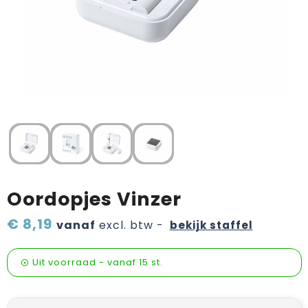
Verzorging & welness
Pasen
Onderweg
Sinterklaas artikelen
Valentijn
Wijn, bier en proeverij
Zomerpakketten
Oordopjes Vinzer
€ 8,19
vanaf
excl. btw -
bekijk staffel
Uit voorraad -
vanaf
15 st.