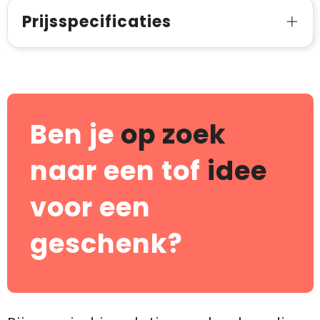
Prijsspecificaties
Ben je
op zoek
naar een tof
idee
voor een
geschenk?