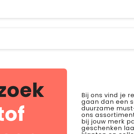
zoek
Bij ons vind je 
gaan dan een 
tof
duurzame must-
ons assortiment
bij jouw merk p
geschenken laat 