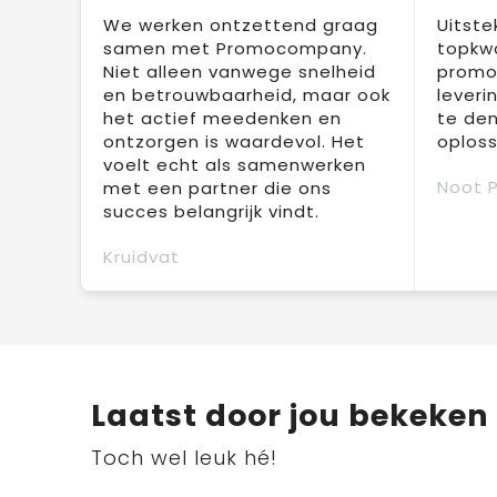
We werken ontzettend graag
Uitste
samen met Promocompany.
topkwa
Niet alleen vanwege snelheid
promot
en betrouwbaarheid, maar ook
leveri
het actief meedenken en
te den
ontzorgen is waardevol. Het
oploss
voelt echt als samenwerken
Noot 
met een partner die ons
succes belangrijk vindt.
Kruidvat
Laatst door jou bekeken
Toch wel leuk hé!