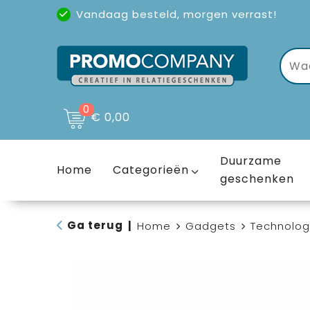
Vandaag besteld, morgen verrast!
Uitstekende reviews
(4,6/5)
0
€ 0,00
Duurzame
Home
Categorieën
geschenken
Ga terug
|
Home
Gadgets
Technolog