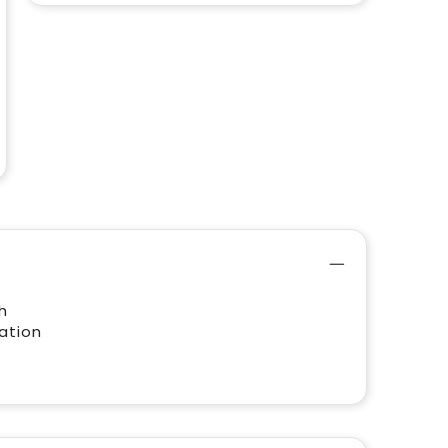
h
ation