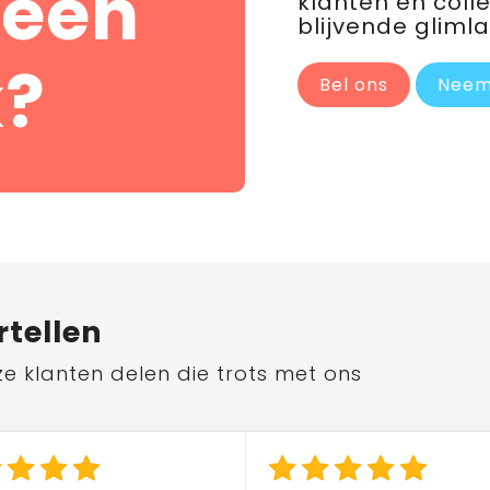
 een
klanten en coll
blijvende glimla
?
Bel ons
Neem
rtellen
ze klanten delen die trots met ons