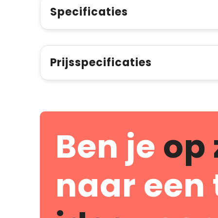
Specificaties
Prijsspecificaties
Ben je
op 
naar een 