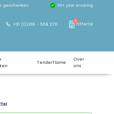
e geschenken
30+ jaar ervaring
0
Offerte
+31 (0)318 - 559 270
e
Over
Tenderflame
ken
ons
ffel