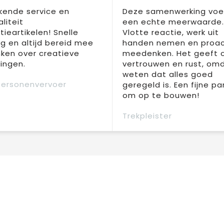
kende service en
Deze samenwerking voel
liteit
een echte meerwaarde.
ieartikelen! Snelle
Vlotte reactie, werk uit
ng en altijd bereid mee
handen nemen en proac
ken over creatieve
meedenken. Het geeft 
ingen.
vertrouwen en rust, om
weten dat alles goed
Personenvervoer
geregeld is. Een fijne pa
om op te bouwen!
Trekpleister