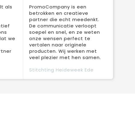
t als
PromoCompany is een
betrokken en creatieve
partner die echt meedenkt.
tief
De communicatie verloopt
ons
soepel en snel, en ze weten
dat we
onze wensen perfect te
vertalen naar originele
rtner
producten. Wij werken met
veel plezier met hen samen.
Stitchting Heideweek Ede