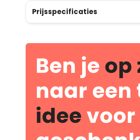
Prijsspecificaties
Ben je
op 
naar een 
idee
voor