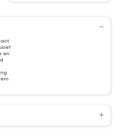
pact
usief
e en
nd
ing
teem