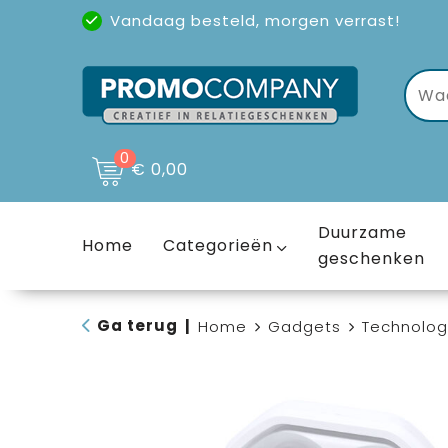
Vandaag besteld, morgen verrast!
Uitstekende reviews
(4,6/5)
0
€ 0,00
Duurzame
Home
Categorieën
geschenken
Ga terug
|
Home
Gadgets
Technolog