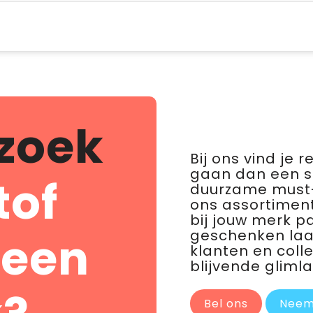
zoek
Bij ons vind je 
gaan dan een 
tof
duurzame must-
ons assortiment
bij jouw merk p
geschenken laat 
 een
klanten en coll
blijvende glimla
Bel ons
Neem