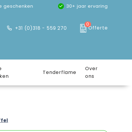
e geschenken
30+ jaar ervaring
0
Offerte
+31 (0)318 - 559 270
e
Over
Tenderflame
ken
ons
ffel