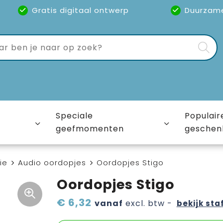
Gratis digitaal ontwerp
Duurzam
Speciale
Populair
geefmomenten
geschen
ie
Audio oordopjes
Oordopjes Stigo
Oordopjes Stigo
€ 6,32
vanaf
excl. btw -
bekijk sta