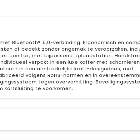
g met Bluetooth® 5.0-verbinding. Ergonomisch en com
sten of bedekt zonder ongemak te veroorzaken. Incl
het oorstuk, met bijpassend oplaadstation. Handsfre
Individueel verpakt in een luxe koffer met scharniere
teerd in een aantrekkelijke kraft-designdoos, met
efabriceerd volgens RoHS-normen en in overeenstemm
ligingssysteem tegen oververhitting. Beveiligingssys
 kortsluiting te voorkomen.